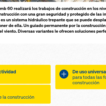
imb 60 realizará los trabajos de construcción en los niv
onstrucción con una gran seguridad y protegido de las i
0 es un sistema hidráulico trepante que se puede desp
ner de ella. Un guiado permanente por la construcción 
del viento. Diversas variantes le ofrecen soluciones pe
ctividad
De uso universa
para todas las f
construcción
ad gracias a una
adaptable a c
de seguridad
de la construcción
planta gracias
a en el proceso