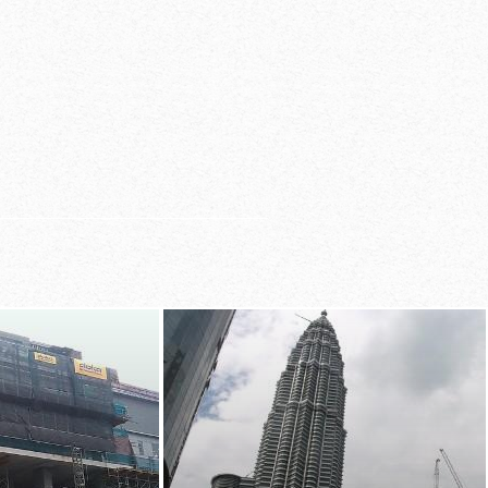
lar
 con pendientes
constantes gracias a
rjados ajustables
de plantas cambiantes
aformas de trabajo