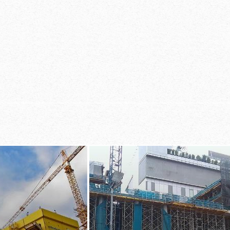
sistema modu
racias a procesos
personal ante
para fachadas
 con el forjado
clemencias del
cambiantes y 
un cerramiento
soportes de fo
ostes con el
erficie
para alturas 
antalla protectora
eguro también en
gracias a plat
elocidades del
desplazables
a grúa gracias a
n guiado
ico móvil
 construcción
zas que se caen
 horizontal y
durante el