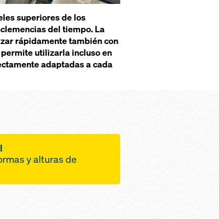
eles superiores de los
nclemencias del tiempo. La
lazar rápidamente también con
permite utilizarla incluso en
rfectamente adaptadas a cada
l
ormas y alturas de
ualquier forma de
 a un inteligente