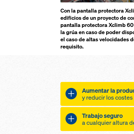
Con la pantalla protectora Xcl
edificios de un proyecto de c
pantalla protectora Xclimb 6
la grúa en caso de poder dispo
el caso de altas velocidades 
requisito.
Aumentar la produ
y reducir los costes
mayor productivid
Trabajo seguro
mayor sensación 
a cualquier altura 
más independenci