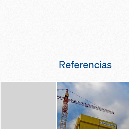
de construcción g
protección de su 
de trepado incluso
caídas, viento, in
encofrado
tiempo gracias a 
seguridad en los c
completo de la sup
premontaje de la p
desplazamiento s
a cargo de Doka
el caso de altas v
ahorra tiempo de l
viento gracias a u
un sistema hidrául
permanente por la
protección de pie
Referencias
gracias a un cierre
vertical, también 
desplazamiento