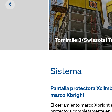
Left
Tornimäe 3 (Swissotel Ta
Sistema
Pantalla protectora Xclim
marco Xbright
El cerramiento marco Xbright e
protectora completamente en 