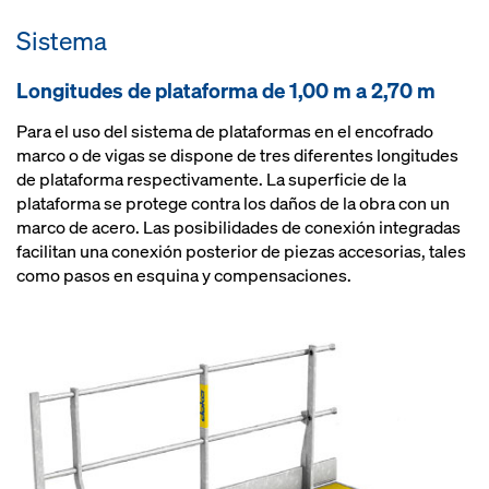
gracias a barandillas laterales
encofrado y la plataforma con un
suministro
cerradas en todo el perímetro
Sistema
solo movimiento de la grúa
adaptación al encofrado sin
caminos libres gracias a la
improvisaciones gracias a
Longitudes de plataforma de 1,00 m a 2,70 m
conexión de puntales a la parte
soluciones seguras, también para
trasera de la plataforma
suplementos de plataforma y
Para el uso del sistema de plataformas en el encofrado
procesos de trabajo optimizados
pasos de esquina
marco o de vigas se dispone de tres diferentes longitudes
gracias a piezas de conexión
de plataforma respectivamente. La superficie de la
integradas
plataforma se protege contra los daños de la obra con un
marco de acero. Las posibilidades de conexión integradas
facilitan una conexión posterior de piezas accesorias, tales
como pasos en esquina y compensaciones.