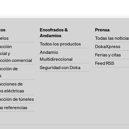
dmisible M = 16,8
principales en
superior en e
e los tableros de
10k o Staxo 
misible Q = 27,3
al listón de clavos
aprovechada g
ico de alta calidad
tos
Encofrados &
Prensa
capacidad de 
Andamios
9 kNm²
elos
Todas las noticia
logística de l
Todos los productos
ucción
DokaXpress
costes de tra
eal =
Andamio
cial y
Ferias y citas
gracias a una
e uñas
Multidireccional
cción comercial
de material
e uñas
Feed RSS
Seguridad con Doka
ucción de
ción = 17,5 cm
s
ucciones de
es eléctricas
cción de túneles
as referencias