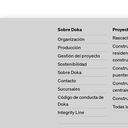
momento flector a
integrada
kNm
fijación sencilla d
fuerza de corte ad
encofrado gracias 
kN
integrado de plást
Sobre Doka
Proyec
rigidez E x I = 72
Rascaci
Organización
Constr
Producción
peso por metro lin
residen
6,3 kg sin barra d
Gestión del proyecto
constru
7,5 kg con barra d
Sostenibilidad
Constr
Sobre Doka
altura de construc
puente
Contacto
Constr
Sucursales
central
Código de conducta de
Constru
Doka
Todas l
Integrity Line