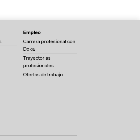
 la construcción
l caso de una cimbra
100 completamente
racias a una elevada
Empleo
carga
s
Carrera profesional con
a obra optimizada y
Doka
nsporte reducidos
Trayectorias
 reducida necesidad
profesionales
Ofertas de trabajo