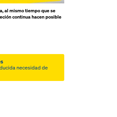
ga, al mismo tiempo que se
ujeción continua hacen posible
es
educida necesidad de
io menos de puntales
 forjado gracias a
menos de vigas