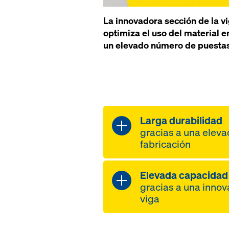
La innovadora sección de la v
optimiza el uso del material e
un elevado número de puestas 
Larga durabilidad
gracias a una eleva
fabricación
Elevada capacidad
elevado número d
gracias a una innov
a un aluminio resi
viga
sin daños en la vi
ranura de sujeción