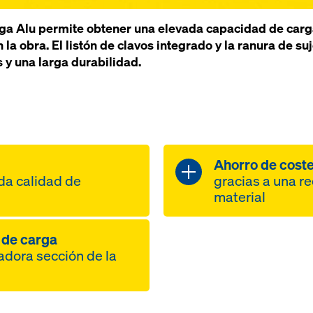
iga Alu permite obtener una elevada capacidad de car
n la obra. El listón de clavos integrado y la ranura de s
y una larga durabilidad.
Ahorro de cost
da calidad de
gracias a una r
material
 de carga
e puestas gracias
hasta un terc
adora sección de la
stente
en la zona del
grandes luces
ga gracias a una
 continua
hasta un 50% 