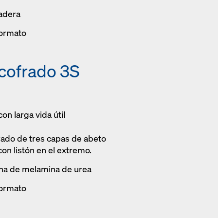
madera
formato
cofrado 3S
con larga vida útil
rado de tres capas de abeto
con listón en el extremo.
sina de melamina de urea
formato