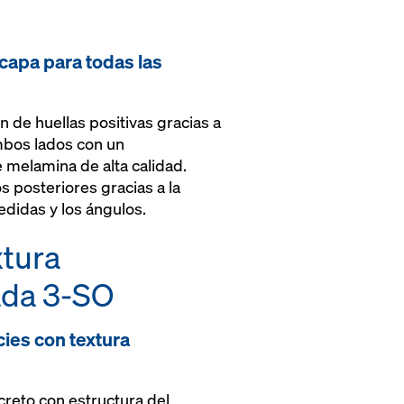
icapa para todas las
n de huellas positivas gracias a
ambos lados con un
 melamina de alta calidad.
 posteriores gracias a la
edidas y los ángulos.
xtura
ada
3-SO
cies con textura
creto con estructura del