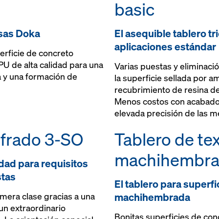
basic
esas Doka
El asequible tablero tr
aplicaciones estándar
rficie de concreto
PU de alta calidad para una
Varias puestas y eliminació
a y una formación de
la superficie sellada por 
recubrimiento de resina de
Menos costos con acabados
elevada precisión de las m
ofrado 3-SO
Tablero de te
machihembr
idad para requisitos
stas
El tablero para superfi
machihembrada
mera clase gracias a una
un extraordinario
Bonitas superficies de con