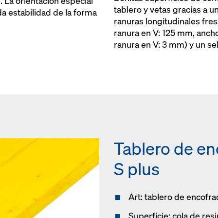
. La orientación especial
tablero y vetas gracias a u
da estabilidad de la forma
ranuras longitudinales fresa
ranura en V: 125 mm, anch
ranura en V: 3 mm) y un sel
Tablero de en
S plus
Art: tablero de encofr
Superficie: cola de re