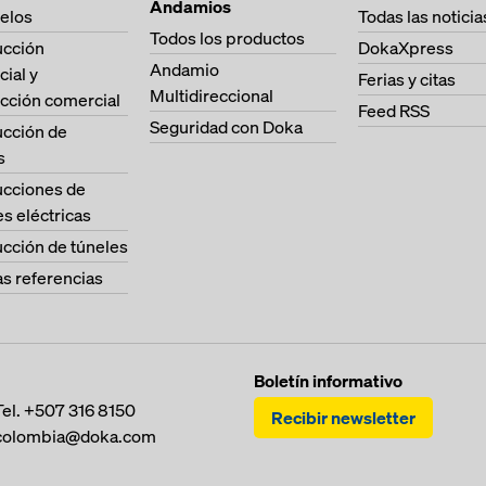
Andamios
elos
Todas las noticia
Todos los productos
ucción
DokaXpress
Andamio
cial y
Ferias y citas
Multidireccional
cción comercial
Feed RSS
Seguridad con Doka
ucción de
s
ucciones de
es eléctricas
cción de túneles
as referencias
Boletín informativo
Tel.
+507 316 8150
Recibir newsletter
colombia@doka.com