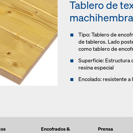
Tablero de te
machihembr
Tipo: Tablero de encof
de tableros. Lado poste
como tablero de encof
Superficie: Estructur
resina especial
Encolado: resistente a l
tos
Encofrados &
Prensa