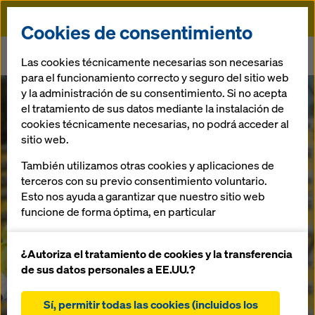
Doka
Cookies de consentimiento
Doka
Encofrado
Componentes de los sistemas
Las cookies técnicamente necesarias son necesarias
Desencofrante
para el funcionamiento correcto y seguro del sitio web
y la administración de su consentimiento. Si no acepta
el tratamiento de sus datos mediante la instalación de
cookies técnicamente necesarias, no podrá acceder al
sitio web.
Volver
También utilizamos otras cookies y aplicaciones de
Desencofrant
terceros con su previo consentimiento voluntario.
Esto nos ayuda a garantizar que nuestro sitio web
e
funcione de forma óptima, en particular
mejorar continuamente la funcionalidad de
nuestro sitio web (cookies funcionales y
¿Autoriza el tratamiento de cookies y la transferencia
El agente
estadísticas)
de sus datos personales a EE.UU.?
desencofrante para
facilitar un proceso de compra sin problemas al
cada aplicación
utilizar la tienda online de Doka (cookies
Sí, permitir todas las cookies (incluidos los