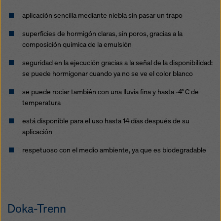
legales efectivos contra esto. Puede rechazar todas
las cookies que requieran consentimiento haciendo
aplicación sencilla mediante niebla sin pasar un trapo
clic en «Rechazar» o ajustando su
configuración de
superficies de hormigón claras, sin poros, gracias a la
cookies
haciendo clic en configuración de cookies en
composición química de la emulsión
la parte inferior de este sitio web y utilizando las
casillas de verificación correspondientes. Puede
seguridad en la ejecución gracias a la señal de la disponibilidad:
revocar su consentimiento en cualquier momento con
se puede hormigonar cuando ya no se ve el color blanco
efecto futuro y sin indicar un motivo haciendo clic en
configuración de cookies
en la parte inferior de este
se puede rociar también con una lluvia fina y hasta -4° C de
sitio web.
temperatura
Puede encontrar más información sobre nuestras
está disponible para el uso hasta 14 días después de su
cookies
en nuestra política de privacidad
. También le
aplicación
ofrecemos la opción de seleccionar sus cookies
respetuoso con el medio ambiente, ya que es biodegradable
(configuración avanzada de cookies).
Doka-Trenn