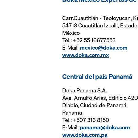
Carr.Cuautitlán - Teoloyucan, 
54713 Cuautitlán Izcalli, Estad
México
Tel.: +52 55 16677553
E-Mail:
mexico@doka.com
www.doka.com.mx
Central del país Panamá
Doka Panama S.A.
Ave. Arnulfo Arias, Edificio 42
Diablo, Ciudad de Panamá
Panama
Tel.: +507 316 8150
E-Mail:
panama@doka.com
www.doka.com.pa