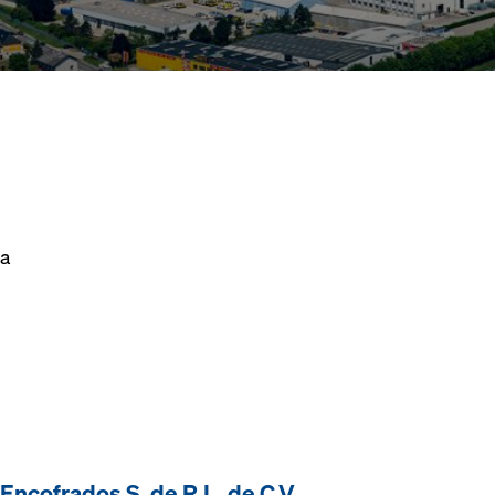
da
ncofrados S. de R.L. de C.V.