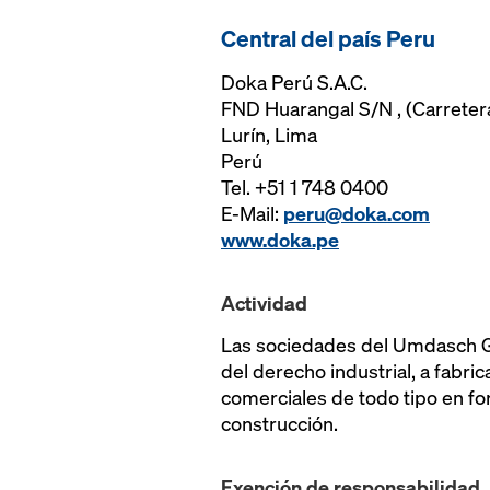
Central del país Peru
Doka Perú S.A.C.
FND Huarangal S/N , (Carretera
Lurín, Lima
Perú
Tel. +51 1 748 0400
E-Mail:
peru@doka.com
www.doka.pe
Actividad
Las sociedades del Umdasch G
del derecho industrial, a fabr
comerciales de todo tipo en fo
construcción.
Exención de responsabilidad