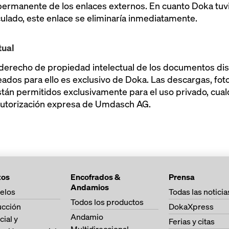
 permanente de los enlaces externos. En cuanto Doka tuv
nculado, este enlace se eliminaría inmediatamente.
tual
el derecho de propiedad intelectual de los documentos d
eados para ello es exclusivo de Doka. Las descargas, fo
tán permitidos exclusivamente para el uso privado, cua
 autorización expresa de Umdasch AG.
tos
Encofrados &
Prensa
Andamios
elos
Todas las noticia
Todos los productos
ucción
DokaXpress
Andamio
cial y
Ferias y citas