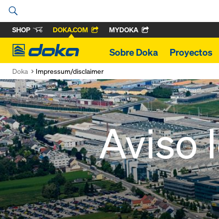
SHOP
DOKA.COM
MYDOKA
Doka
Sobre Doka
Proyectos
Doka
Impressum/disclaimer
Aviso 