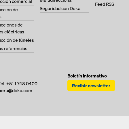
Multidireccional
cción comercial
Feed RSS
Seguridad con Doka
ucción de
s
ucciones de
es eléctricas
cción de túneles
as referencias
Boletín informativo
Tel.
+51 1 748 0400
Recibir newsletter
peru@doka.com