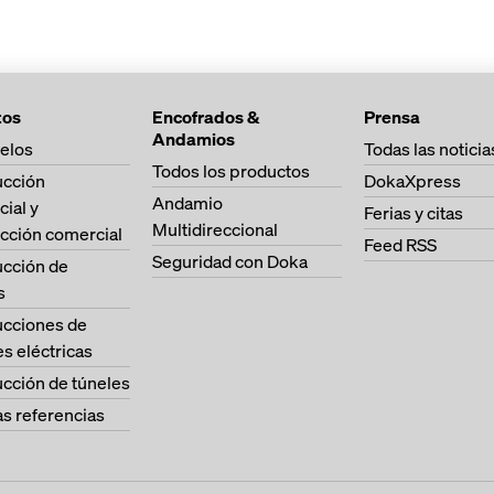
tos
Encofrados &
Prensa
Andamios
elos
Todas las noticia
Todos los productos
ucción
DokaXpress
Andamio
cial y
Ferias y citas
Multidireccional
cción comercial
Feed RSS
Seguridad con Doka
ucción de
s
ucciones de
es eléctricas
cción de túneles
as referencias