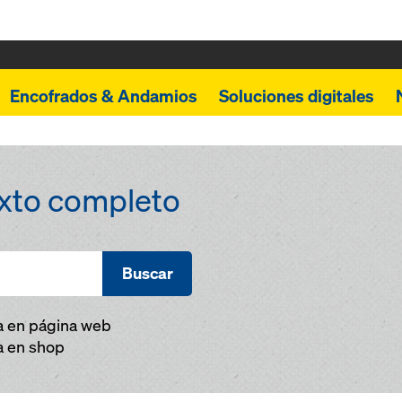
Encofrados & Andamios
Soluciones digitales
xto completo
Buscar
a en página web
a en shop