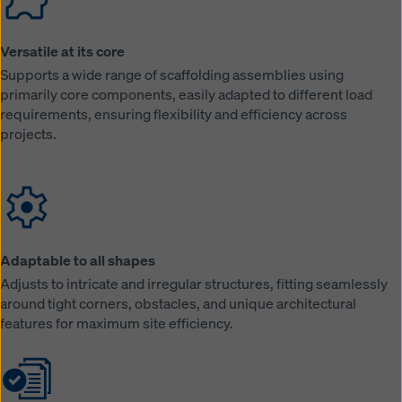
legales efectivos contra esto. Puede rechazar todas
las cookies que requieran consentimiento haciendo
clic en «Rechazar» o ajustando su
configuración de
Versatile at its core
cookies
haciendo clic en configuración de cookies en
Supports a wide range of scaffolding assemblies using
la parte inferior de este sitio web y utilizando las
primarily core components, easily adapted to different load
casillas de verificación correspondientes. Puede
requirements, ensuring flexibility and efficiency across
revocar su consentimiento en cualquier momento con
projects.
efecto futuro y sin indicar un motivo haciendo clic en
configuración de cookies
en la parte inferior de este
sitio web.
Puede encontrar más información sobre nuestras
cookies
en nuestra política de privacidad
. También le
ofrecemos la opción de seleccionar sus cookies
Adaptable to all shapes
(configuración avanzada de cookies).
Adjusts to intricate and irregular structures, fitting seamlessly
around tight corners, obstacles, and unique architectural
features for maximum site efficiency.