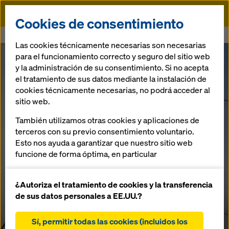
Doka
Cookies de consentimiento
Doka
Ringlock - Sistema de andamio modular
Las cookies técnicamente necesarias son necesarias
para el funcionamiento correcto y seguro del sitio web
y la administración de su consentimiento. Si no acepta
el tratamiento de sus datos mediante la instalación de
cookies técnicamente necesarias, no podrá acceder al
sitio web.
También utilizamos otras cookies y aplicaciones de
terceros con su previo consentimiento voluntario.
Esto nos ayuda a garantizar que nuestro sitio web
funcione de forma óptima, en particular
mejorar continuamente la funcionalidad de
nuestro sitio web (cookies funcionales y
¿Autoriza el tratamiento de cookies y la transferencia
estadísticas)
de sus datos personales a EE.UU.?
Ringlock
Ringlock
facilitar un proceso de compra sin problemas al
utilizar la tienda online de Doka (cookies
Sí, permitir todas las cookies (incluidos los