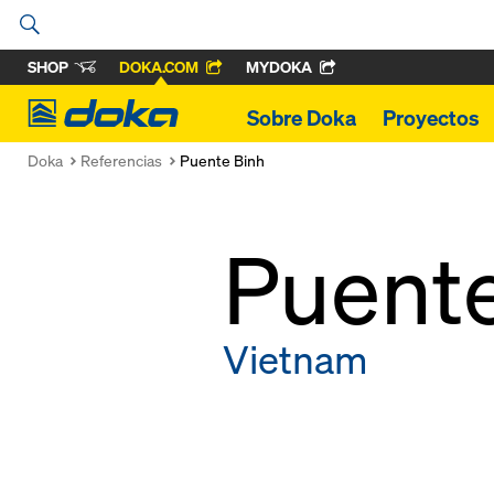
SHOP
DOKA.COM
MYDOKA
Doka
Sobre Doka
Proyectos
Doka
Referencias
Puente Binh
Puente
Vietnam