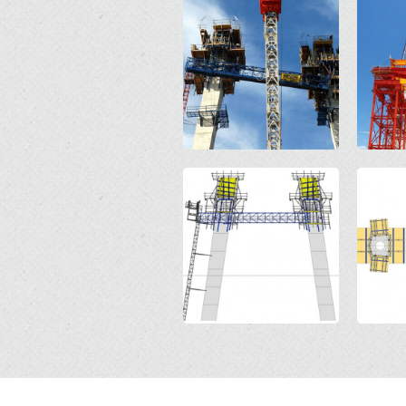
Open
Open
Open
Open