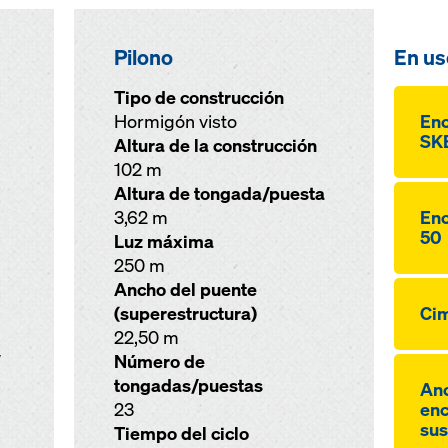
Pilono
En us
Tipo de construcción
Hormigón visto
Enc
SKE
Altura de la construcción
102 m
Altura de tongada/puesta
3,62 m
Enc
50
Luz máxima
250 m
Ancho del puente
(superestructura)
Cim
22,50 m
V
Número de
tongadas/puestas
Anc
23
enc
sus
Tiempo del ciclo