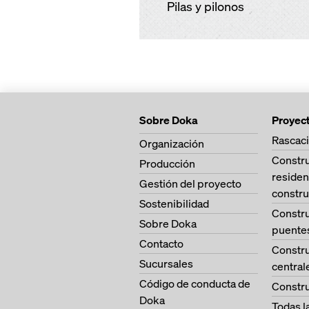
Pilas y pilonos
Sobre Doka
Proyec
Rascaci
Organización
Constr
Producción
residen
Gestión del proyecto
constru
Sostenibilidad
Constr
Sobre Doka
puente
Contacto
Constr
Sucursales
central
Código de conducta de
Constru
Doka
Todas l