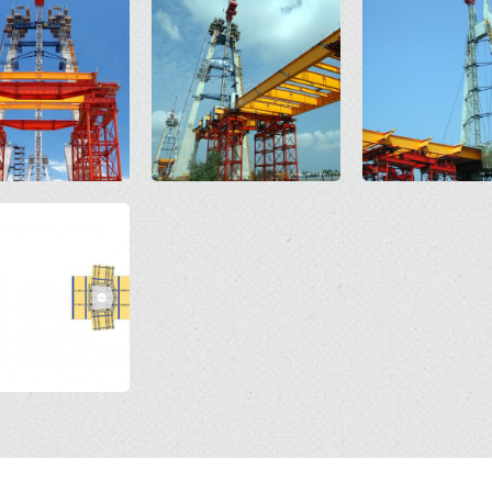
Open
Open