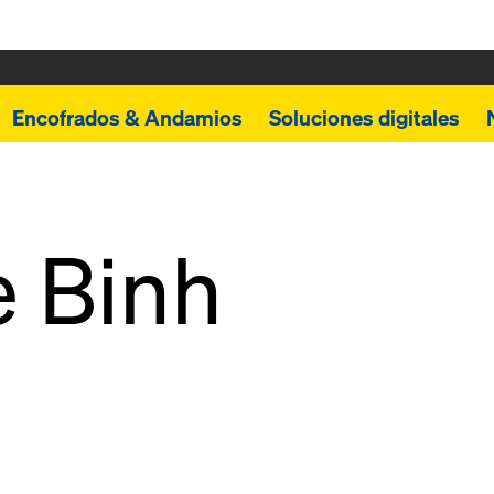
Encofrados & Andamios
Soluciones digitales
 Binh