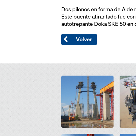
Dos pilonos en forma de A de m
Este puente atirantado fue co
autotrepante Doka SKE 50 en c
Volver
Open
Open