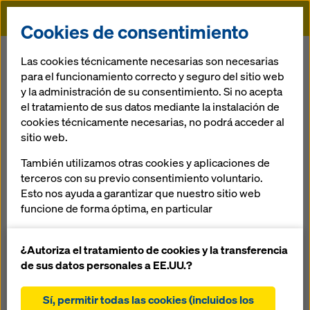
Doka
Cookies de consentimiento
Doka
Referencias
Puerta Jardin
Las cookies técnicamente necesarias son necesarias
para el funcionamiento correcto y seguro del sitio web
y la administración de su consentimiento. Si no acepta
el tratamiento de sus datos mediante la instalación de
cookies técnicamente necesarias, no podrá acceder al
sitio web.
Puerta Jardin
También utilizamos otras cookies y aplicaciones de
terceros con su previo consentimiento voluntario.
México
Esto nos ayuda a garantizar que nuestro sitio web
funcione de forma óptima, en particular
mejorar continuamente la funcionalidad de
nuestro sitio web (cookies funcionales y
¿Autoriza el tratamiento de cookies y la transferencia
estadísticas)
de sus datos personales a EE.UU.?
facilitar un proceso de compra sin problemas al
Cuentra con 5 cuerpos, 4 de 9 niveles y una torre de 18
utilizar la tienda online de Doka (cookies
niveles, es un complejo de departametos,
Sí, permitir todas las cookies (incluidos los