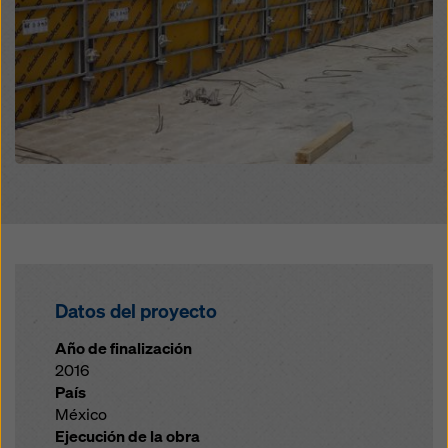
legales efectivos contra esto. Puede rechazar todas
las cookies que requieran consentimiento haciendo
clic en «Rechazar» o ajustando su
configuración de
cookies
haciendo clic en configuración de cookies en
la parte inferior de este sitio web y utilizando las
casillas de verificación correspondientes. Puede
revocar su consentimiento en cualquier momento con
efecto futuro y sin indicar un motivo haciendo clic en
configuración de cookies
en la parte inferior de este
sitio web.
Puede encontrar más información sobre nuestras
cookies
en nuestra política de privacidad
. También le
ofrecemos la opción de seleccionar sus cookies
(configuración avanzada de cookies).
Datos del proyecto
Año de finalización
2016
País
México
Ejecución de la obra