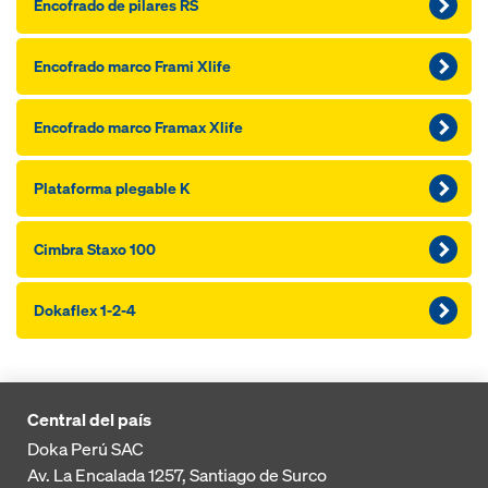
Encofrado de pilares RS
Encofrado marco Frami Xlife
Encofrado marco Framax Xlife
Plataforma plegable K
Cimbra Staxo 100
Dokaflex 1-2-4
Central del país
Doka Perú SAC
Av. La Encalada 1257,
Santiago de Surco