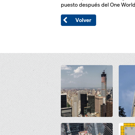
puesto después del One World
Volver
Open
Open
Open
Open