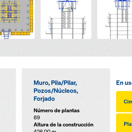
Muro, Pila/Pilar,
En us
Pozos/Núcleos,
Forjado
Cim
Número de plantas
89
Pl
Altura de la construcción
426,00 m