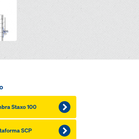
o
bra Staxo 100
ataforma SCP