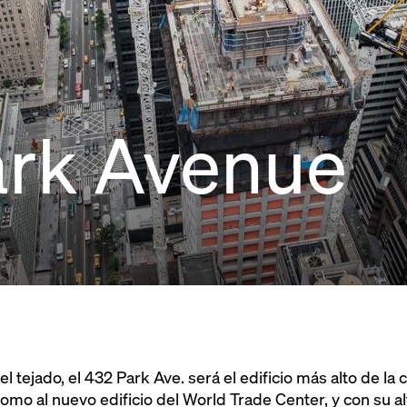
ark Avenue
l tejado, el 432 Park Ave. será el edificio más alto de l
omo al nuevo edificio del World Trade Center, y con su a