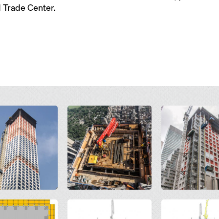
 Trade Center.
Open
Open
Open
Open