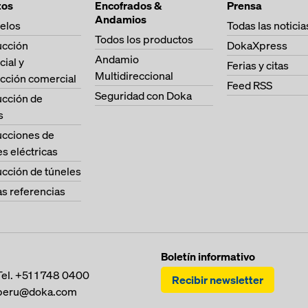
tos
Encofrados &
Prensa
Andamios
elos
Todas las noticia
Todos los productos
ucción
DokaXpress
Andamio
cial y
Ferias y citas
Multidireccional
cción comercial
Feed RSS
Seguridad con Doka
ucción de
s
ucciones de
es eléctricas
cción de túneles
as referencias
Boletín informativo
Tel.
+51 1 748 0400
Recibir newsletter
peru@doka.com