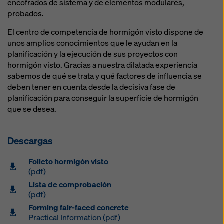
encofrados de sistema y de elementos modulares,
legales efectivos contra esto. Puede rechazar todas
probados.
las cookies que requieran consentimiento haciendo
clic en «Rechazar» o ajustando su
configuración de
El centro de competencia de hormigón visto dispone de
cookies
haciendo clic en configuración de cookies en
unos amplios conocimientos que le ayudan en la
la parte inferior de este sitio web y utilizando las
planificación y la ejecución de sus proyectos con
casillas de verificación correspondientes. Puede
hormigón visto. Gracias a nuestra dilatada experiencia
revocar su consentimiento en cualquier momento con
sabemos de qué se trata y qué factores de influencia se
efecto futuro y sin indicar un motivo haciendo clic en
deben tener en cuenta desde la decisiva fase de
configuración de cookies
en la parte inferior de este
planificación para conseguir la superficie de hormigón
sitio web.
que se desea.
Puede encontrar más información sobre nuestras
cookies
en nuestra política de privacidad
. También le
Descargas
ofrecemos la opción de seleccionar sus cookies
(configuración avanzada de cookies).
Folleto hormigón visto
(pdf)
Lista de comprobación
(pdf)
Forming fair-faced concrete
Practical Information (pdf)