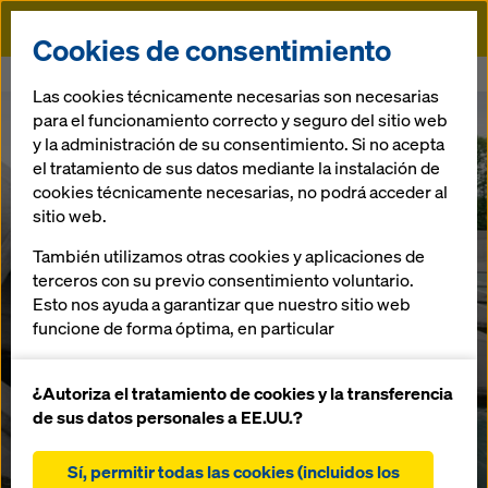
Doka
Cookies de consentimiento
Doka
Hormigón visto
Las cookies técnicamente necesarias son necesarias
para el funcionamiento correcto y seguro del sitio web
y la administración de su consentimiento. Si no acepta
el tratamiento de sus datos mediante la instalación de
cookies técnicamente necesarias, no podrá acceder al
sitio web.
También utilizamos otras cookies y aplicaciones de
terceros con su previo consentimiento voluntario.
Esto nos ayuda a garantizar que nuestro sitio web
funcione de forma óptima, en particular
Hormigón visto: el
mejorar continuamente la funcionalidad de
hormigón en su
nuestro sitio web (cookies funcionales y
¿Autoriza el tratamiento de cookies y la transferencia
estadísticas)
de sus datos personales a EE.UU.?
forma visiblemente
facilitar un proceso de compra sin problemas al
utilizar la tienda online de Doka (cookies
Sí, permitir todas las cookies (incluidos los