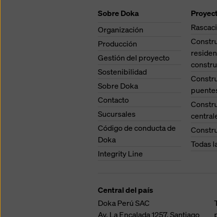
(config
Sobre Doka
Proyec
Rascaci
Organización
Constr
Producción
residen
Gestión del proyecto
constru
Sostenibilidad
Constr
Sobre Doka
puente
Contacto
Constr
Sucursales
central
Código de conducta de
Constru
Doka
Todas l
Integrity Line
Central del país
Doka Perú SAC
Av. La Encalada 1257,
Santiago