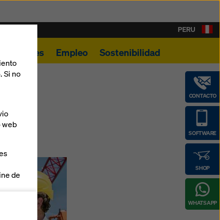
PERU
Novedades
Empleo
Sostenibilidad
iento
. Si no
CONTACTO
vio
o web
SOFTWARE
ies
SHOP
line de
WHATSAPP