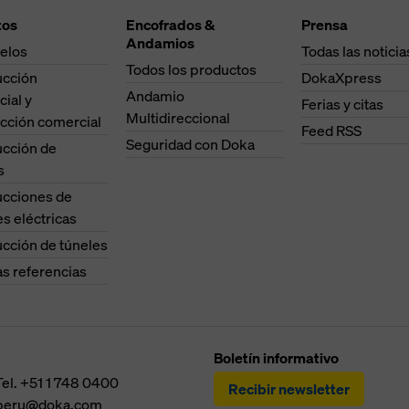
uración avanzada de cookies).
tos
Encofrados &
Prensa
Andamios
elos
Todas las noticia
Todos los productos
ucción
DokaXpress
Andamio
cial y
Ferias y citas
Multidireccional
cción comercial
Feed RSS
Seguridad con Doka
ucción de
s
ucciones de
es eléctricas
cción de túneles
as referencias
Boletín informativo
Tel.
+51 1 748 0400
Recibir newsletter
peru@doka.com