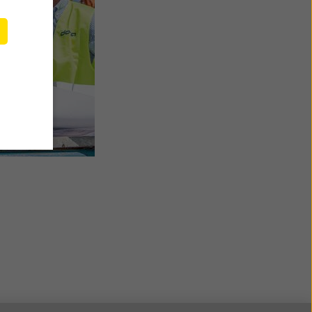
e
c en
ar la
ón que
erceros
ículo 45
el GDPR,
e que
 parte
visión y
todas
o
e
lquier
lítica
ies