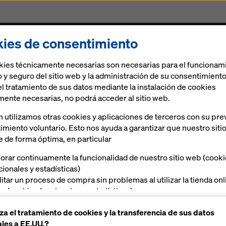
ies de consentimiento
Encofrados & Andamios
Soluciones digitales
kies técnicamente necesarias son necesarias para el funcionam
 y seguro del sitio web y la administración de su consentimiento
el tratamiento de sus datos mediante la instalación de cookies
mente necesarias, no podrá acceder al sitio web.
 utilizamos otras cookies y aplicaciones de terceros con su pre
imiento voluntario. Esto nos ayuda a garantizar que nuestro siti
e de forma óptima, en particular
orar continuamente la funcionalidad de nuestro sitio web (cook
l uso
cionales y estadísticas)
ilitar un proceso de compra sin problemas al utilizar la tienda on
a (cookies funcionales y estadísticas),
laboran los planos
ecerle, como usuario, publicidad adecuada en determinadas
ento en la obra. Contienen
za el tratamiento de cookies y la transferencia de sus datos
taformas (cookies de marketing)
tar la solución de
les a EE.UU.?