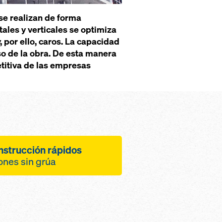
se realizan de forma
ales y verticales se optimiza
, por ello, caros. La capacidad
so de la obra. De esta manera
titiva de las empresas
nstrucción rápidos
iones sin grúa
 la logística de la
de la reducción de las
s tiempos de empleo