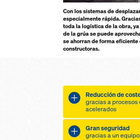
Con los sistemas de desplazam
especialmente rápida. Gracias
toda la logística de la obra, 
de la grúa se puede aprovecha
se ahorran de forma eficient
constructoras.
Reducción de cost
gracias a procesos
acelerados
posicionado rápido
Gran seguridad
mesas con pocas 
gracias a un equip