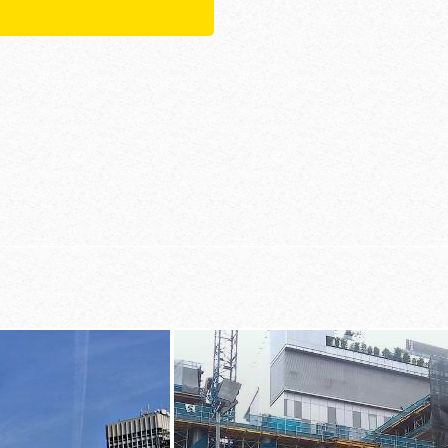
e grandes
de la grúa
sas de hasta 12,5
trabajo comp
ersona
independiente 
o y seguro
tical sin grúa de
altura gracias
nidades desde el
a la siguiente
elevación de 
temas de
o 20 segundos con
e Doka
vación de mesas
on velocidades del
m/h desplazando
rúa
nente del
racias a vallas
l perímetro con el
ción de mesas TLS