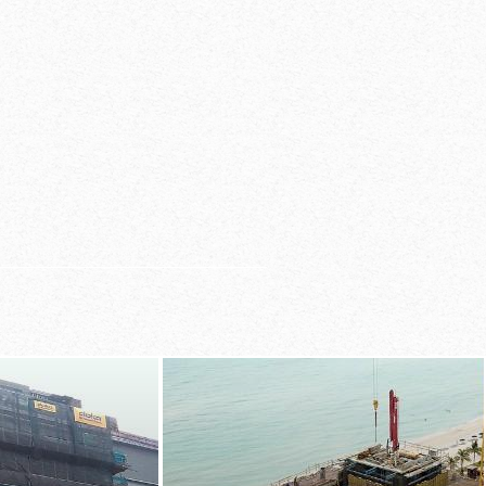
letamente
y sin grúa a cualquier
 al sistema de
mesas autotrepante