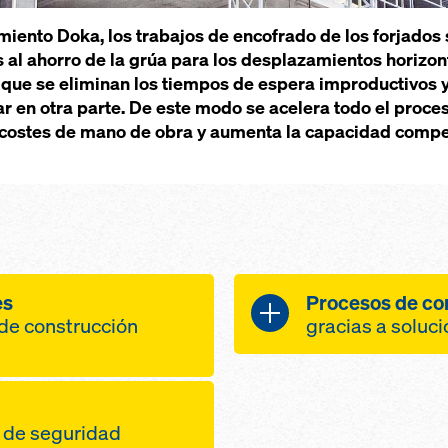
iento Doka, los trabajos de encofrado de los forjados 
 al ahorro de la grúa para los desplazamientos horizont
ya que se eliminan los tiempos de espera improductivos y
r en otra parte. De este modo se acelera todo el proce
e costes de mano de obra y aumenta la capacidad compe
es
Procesos de co
 de construcción
gracias a soluc
optimización de
 y sencillo de las
obra a través 
maniobras
grúas y de lo
o de seguridad