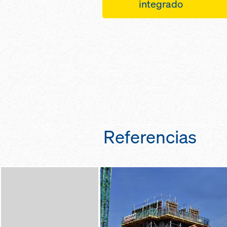
desplazamiento d
integrado
superficies de me
m² con una sola p
trabajo ergonómic
desplazamiento ver
desplazando las u
mesas de forjados 
suelo con los sis
planta en tan sol
desplazamiento d
el sistema de ele
sin limitaciones c
TLS
viento hasta 72 k
las mesas sin la g
protección perma
personal de obra g
Referencias
cerradas en todo e
sistema de eleva