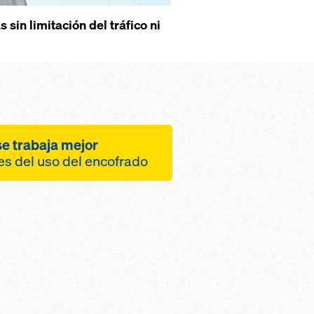
sin limitación del tráfico ni
e trabaja mejor
ses del uso del encofrado
 del personal de la
de seguridad activa y
e trabajo
operativas