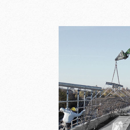
ferrallado sencillo
montaje sencillo 
hormigón desde a
rápido de unidad
construcción de 
del sistema
inferior
desencofrado horiz
limitación reducida
simultáneo con u
ejemplo en los tra
basculación
saneamiento) y del
encofrado preciso 
obra durante la co
medio de puntale
impostas