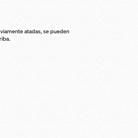
mio por todo el
a una protección
laterales
ravedad instalado
plazamiento
previamente atadas, se pueden
el carro de encofrado
riba.