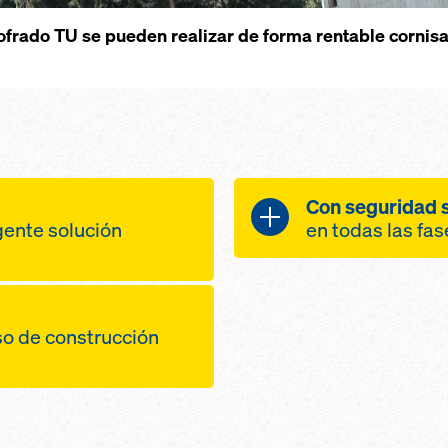
frado TU se pueden realizar de forma rentable cornisas 
Con seguridad s
igente solución
en todas las fa
Protección óptima
e encofrado
obra gracias a
altos niveles 
so de construcción
de alquiler con
pasiva
abajo
plataformas d
 rápido avance de
rchas/elementos
premontadas, 
s a
rápidamente