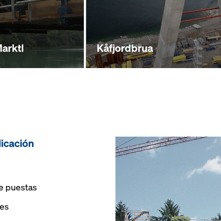
Marktl
Kåfjordbrua
licación
e puestas
nes