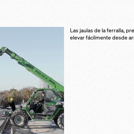
 y vertido de
tubos de anda
y especialmente
rriba
perímetro par
es premontadas
desplazamiento
segura de los 
frenado por g
ontal y vertical
 del tráfico (por
contra el des
Las jaulas de la ferralla, 
n movimiento de
bajos de
involuntario d
elevar fácilmente desde ar
 desarrollo de la
y sencillo por
nstrucción de las
s graduables