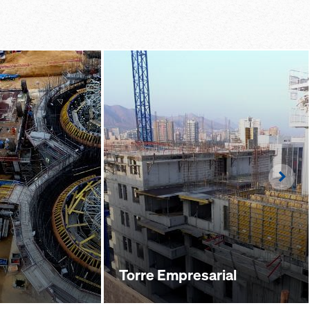
cargas segura en el
jado mediante
lo, orden de montaje
jo rápido
Righ
Torre Empresarial