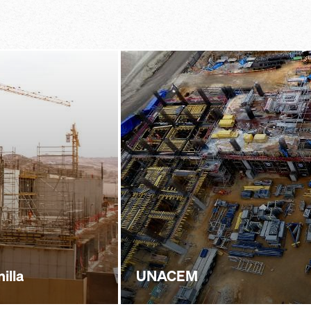
absorción de 
es con códigos de
es resistentes a
borde del for
cer rápidamente
 marcos
ménsulas
so estables
manejo sencil
e para el arnés
lógico y traba
l equipamiento de
al
illa
UNACEM