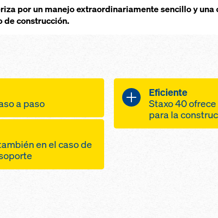
riza por un manejo extraordinariamente sencillo y una
o de construcción.
Eficiente
aso a paso
Staxo 40 ofrece
para la constru
acias a pocas
cabezas y pies
nte ligeras
ambién en el caso de
extensión de 
nómicos: más
 soporte
más fácilmente
más fáciles de
las ruedas de
e superficie
desplazar tor
montaje de torres
aformas en las
favorecen un d
 de realizar
ntre las torres
la obra
ajes
ición horizontal