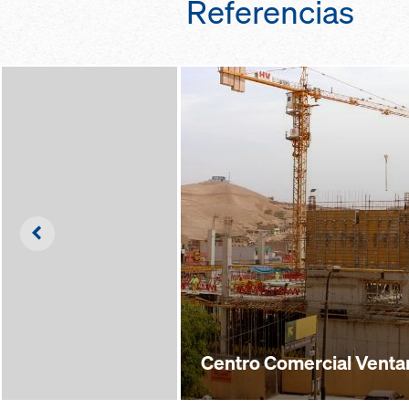
Referencias
crucetas diagonal
gracias a conexion
color para recono
tracción entre los
las longitudes
escaleras de acce
puntos de enganch
aprobados para e
seguridad person
Left
Centro Comercial Ventan