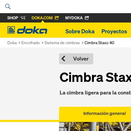
SHOP
DOKA.COM
MYDOKA
Doka
Sobre Doka
Proyectos
Doka
Encofrado
Sistema de cimbras
Cimbra Staxo 40
Volver
Cimbra Sta
La cimbra ligera para la cons
Información general