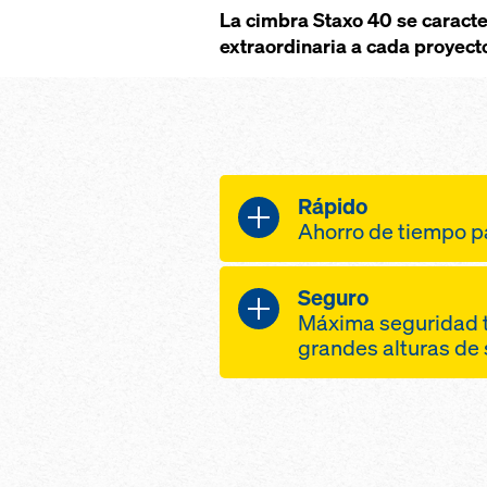
La cimbra Staxo 40 se caracte
extraordinaria a cada proyect
Rápido
Ahorro de tiempo p
montaje rápido gr
Seguro
piezas especialme
Máxima seguridad t
marcos en H ergo
grandes alturas de
fáciles de llevar, 
montar
nivel de montaje d
desplazamiento y 
completa con plat
completas en lugar
torres y también e
costosos desmont
premontaje en pos