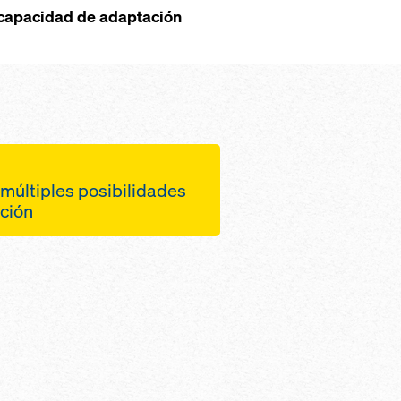
 capacidad de adaptación
 múltiples posibilidades
cción
 con husillo con
75 cm para adaptarse
 a la altura
 desplazamiento para
res completas
esarrollo eficiente de