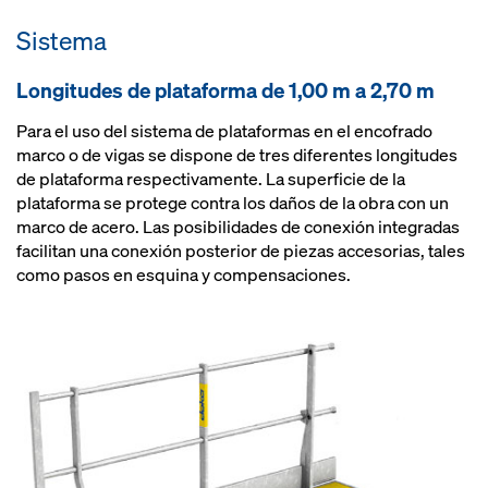
gracias a barandillas laterales
encofrado y la plataforma con un
suministro
cerradas en todo el perímetro
Sistema
solo movimiento de la grúa
adaptación al encofrado sin
caminos libres gracias a la
improvisaciones gracias a
Longitudes de plataforma de 1,00 m a 2,70 m
conexión de puntales a la parte
soluciones seguras, también para
trasera de la plataforma
suplementos de plataforma y
Para el uso del sistema de plataformas en el encofrado
procesos de trabajo optimizados
pasos de esquina
marco o de vigas se dispone de tres diferentes longitudes
gracias a piezas de conexión
de plataforma respectivamente. La superficie de la
integradas
plataforma se protege contra los daños de la obra con un
marco de acero. Las posibilidades de conexión integradas
facilitan una conexión posterior de piezas accesorias, tales
como pasos en esquina y compensaciones.