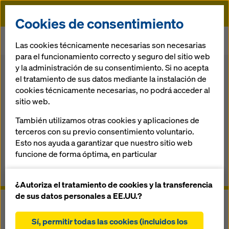
Doka
Cookies de consentimiento
Doka
Encofrado
Componentes de los sistemas
Las cookies técnicamente necesarias son necesarias
Desencofrante
para el funcionamiento correcto y seguro del sitio web
y la administración de su consentimiento. Si no acepta
Volver
Tienda online
el tratamiento de sus datos mediante la instalación de
cookies técnicamente necesarias, no podrá acceder al
Desencofrante
sitio web.
También utilizamos otras cookies y aplicaciones de
El agente desencofrante para cada aplicación
terceros con su previo consentimiento voluntario.
Esto nos ayuda a garantizar que nuestro sitio web
Información general
funcione de forma óptima, en particular
mejorar continuamente la funcionalidad de
Manuales, documentos y vídeos
nuestro sitio web (cookies funcionales y
¿Autoriza el tratamiento de cookies y la transferencia
estadísticas)
de sus datos personales a EE.UU.?
facilitar un proceso de compra sin problemas al
utilizar la tienda online de Doka (cookies
Sí, permitir todas las cookies (incluidos los