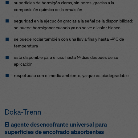
legales efectivos contra esto. Puede rechazar todas
superficies de hormigón claras, sin poros, gracias a la
las cookies que requieran consentimiento haciendo
composición química de la emulsión
clic en «Rechazar» o ajustando su
configuración de
seguridad en la ejecución gracias a la señal de la disponibilidad:
cookies
haciendo clic en configuración de cookies en
se puede hormigonar cuando ya no se ve el color blanco
la parte inferior de este sitio web y utilizando las
casillas de verificación correspondientes. Puede
se puede rociar también con una lluvia fina y hasta -4° C de
revocar su consentimiento en cualquier momento con
temperatura
efecto futuro y sin indicar un motivo haciendo clic en
configuración de cookies
en la parte inferior de este
está disponible para el uso hasta 14 días después de su
sitio web.
aplicación
Puede encontrar más información sobre nuestras
respetuoso con el medio ambiente, ya que es biodegradable
cookies
en nuestra política de privacidad
. También le
ofrecemos la opción de seleccionar sus cookies
(configuración avanzada de cookies).
Doka-Trenn
El agente desencofrante universal para
superficies de encofrado absorbentes