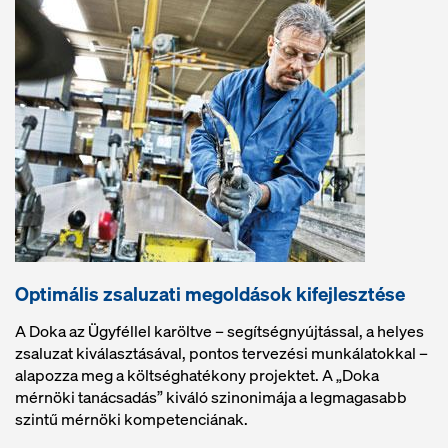
Optimális zsaluzati megoldások kifejlesztése
A Doka az Ügyféllel karöltve – segítségnyújtással, a helyes
zsaluzat kiválasztásával, pontos tervezési munkálatokkal –
alapozza meg a költséghatékony projektet. A „Doka
mérnöki tanácsadás” kiváló szinonimája a legmagasabb
szintű mérnöki kompetenciának.