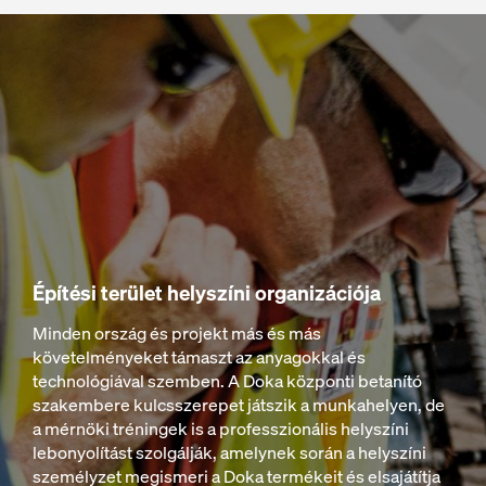
Építési terület helyszíni organizációja
Minden ország és projekt más és más
követelményeket támaszt az anyagokkal és
technológiával szemben. A Doka központi betanító
szakembere kulcsszerepet játszik a munkahelyen, de
a mérnöki tréningek is a professzionális helyszíni
lebonyolítást szolgálják, amelynek során a helyszíni
személyzet megismeri a Doka termékeit és elsajátítja