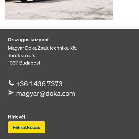
Országos központ
Magyar Doka Zsalutechnika Kft.
Törökkő u. 7.
1037
Budapest
+36 1 436 7373
magyar@doka.com
Hírlevél
Feliratkozás