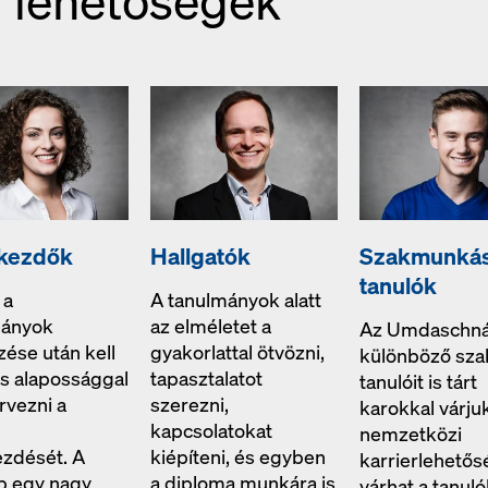
r lehetőségek
akezdők
Hallgatók
Szakmunká
tanulók
 a
A tanulmányok alatt
mányok
az elméletet a
Az Umdaschná
zése után kell
gyakorlattal ötvözni,
különböző sz
s alapossággal
tapasztalatot
tanulóit is tárt
vezni a
szerezni,
karokkal várju
kapcsolatokat
nemzetközi
zdését. A
kiépíteni, és egyben
karrierlehetős
b egy nagy
a diploma munkára is
várhat a tanuló