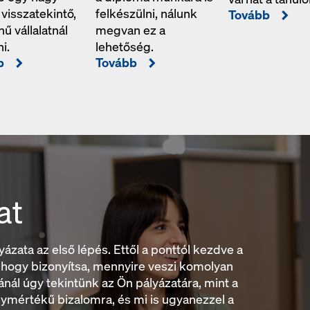
 visszatekintő,
felkészülni, nálunk
Tovább
ű vállalatnál
megvan ez a
i.
lehetőség.
b
Tovább
at
ázata az első lépés. Ettől a ponttól kezdve a
, hogy bizonyítsa, mennyire veszi komolyan
nál úgy tekintünk az Ön pályázatára, mint a
mértékű bizalomra, és mi is ugyanezzel a