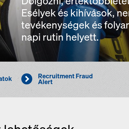
Dolgozni, értéktöbbletet
Esélyek és kihívások, n
tevékenységek és folyam
napi rutin helyett.
Recruitment Fraud
latok
Alert