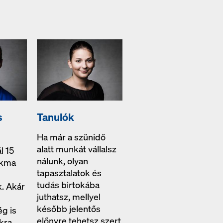
s
Tanulók
Ha már a szünidő
alatt munkát vállalsz
l 15
nálunk, olyan
akma
tapasztalatok és
tudás birtokába
k. Akár
juthatsz, mellyel
később jelentős
ég is
előnyre tehetsz szert
kra.