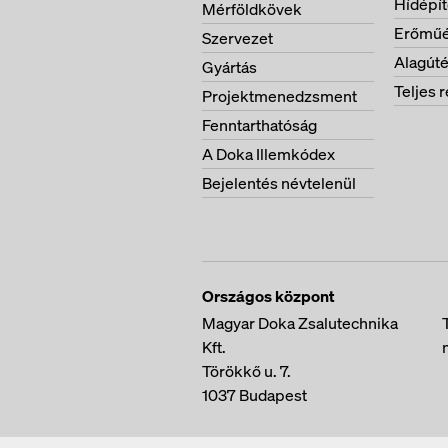
Hídépí
Mérföldkövek
Erőműé
Szervezet
Alagúté
Gyártás
Teljes r
Projektmenedzsment
Fenntarthatóság
A Doka Illemkódex
Bejelentés névtelenül
Országos központ
Magyar Doka Zsalutechnika
Kft.
Törökkő u. 7.
1037
Budapest