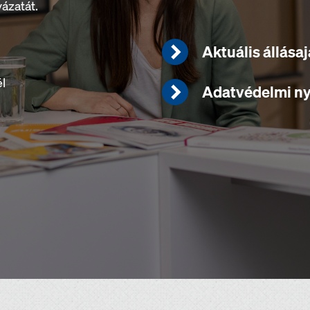
ázatát.
Aktuális állása
él
Adatvédelmi ny