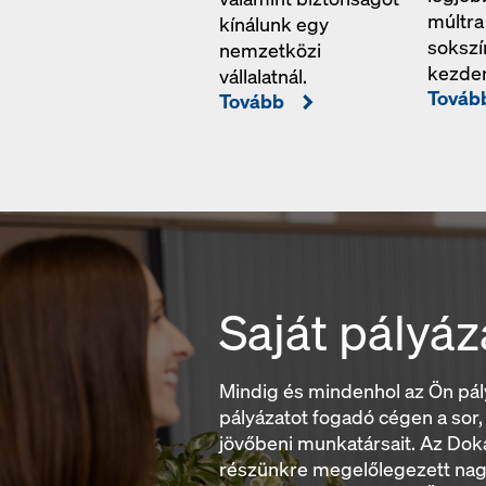
múltra
kínálunk egy
sokszín
nemzetközi
kezden
vállalatnál.
Továb
Tovább
Saját pályáz
Mindig és mindenhol az Ön pály
pályázatot fogadó cégen a sor
jövőbeni munkatársait. Az Doká
részünkre megelőlegezett nagy