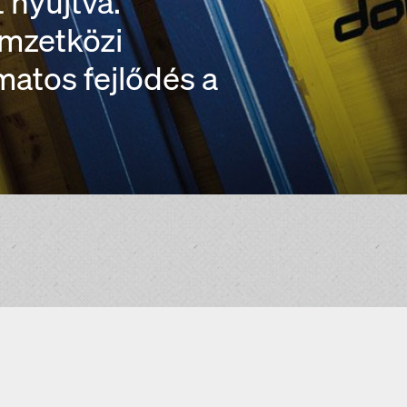
 nyújtva.
emzetközi
atos fejlődés a