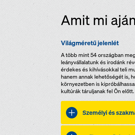
Amit mi ajá
Világméretű jelenlét
A több mint 54 országban meg
leányvállalatunk és irodánk r
érdekes és kihívásokkal teli m
hanem annak lehetőségét is, 
környezetben is kipróbálhass
kultúrák táruljanak fel Ön előtt.
Személyi és szakma
Mivel cégünk, az Umda
egyes munkavállalók f