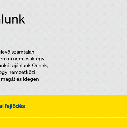
nlunk
levő számtalan
évén mi nem csak egy
unkát ajánlunk Önnek,
hogy nemzetközi
a magát és idegen
i fejlődés
sch cégcsoport, egy folyamatosan tanuló szervezetnek t
ejlesztése is rendkívül fontos szerepet tölt be működés