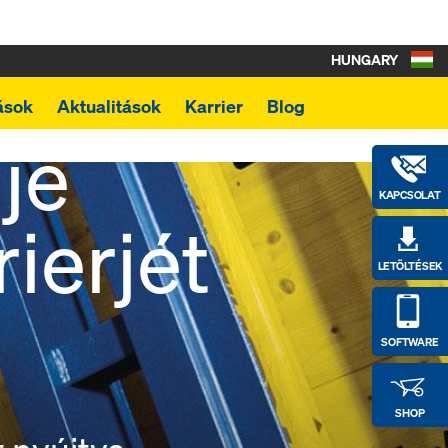
HUNGARY
ások
Aktualitások
Karrier
Blog
je
KAPCSOLAT
ierjét
LETÖLTÉSEK
SOFTWARE
SHOP