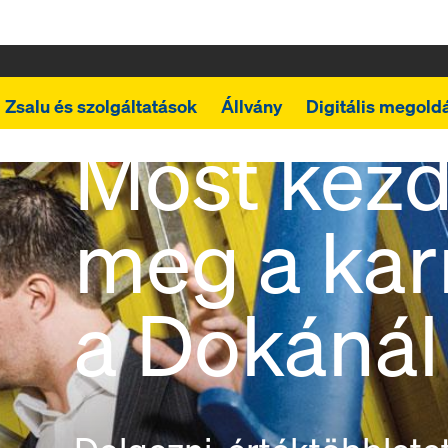
Zsalu és szolgáltatások
Állvány
Digitális megold
Most kezd
meg a karr
a Dokánál