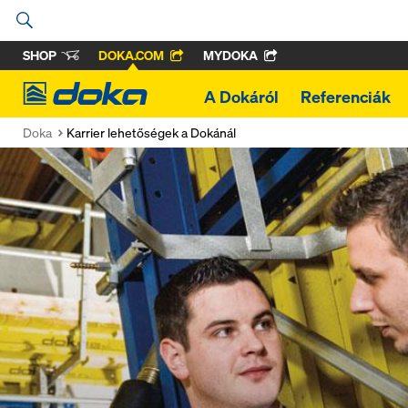
SHOP
DOKA.COM
MYDOKA
Doka
A Dokáról
Referenciák
Doka
Karrier lehetőségek a Dokánál