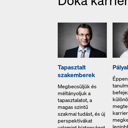
Doka karrie
Tapasztalt
Pály
szakemberek
Éppen
tanul
Megbecsüljük és
befeje
méltányoljuk a
különö
tapasztalatot, a
megter
magas szintű
karrier
szakmai tudást, és új
megke
perspektívákat
legjob
valamint biztonságot