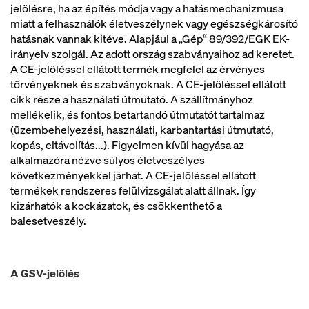
jelölésre, ha az építés módja vagy a hatásmechanizmusa
miatt a felhasználók életveszélynek vagy egészségkárosító
hatásnak vannak kitéve. Alapjául a „Gép“ 89/392/EGK EK-
irányelv szolgál. Az adott ország szabványaihoz ad keretet.
A CE-jelöléssel ellátott termék megfelel az érvényes
törvényeknek és szabványoknak. A CE-jelöléssel ellátott
cikk része a használati útmutató. A szállítmányhoz
mellékelik, és fontos betartandó útmutatót tartalmaz
(üzembehelyezési, használati, karbantartási útmutató,
kopás, eltávolítás...). Figyelmen kívül hagyása az
alkalmazóra nézve súlyos életveszélyes
következményekkel járhat. A CE-jelöléssel ellátott
termékek rendszeres felülvizsgálat alatt állnak. Így
kizárhatók a kockázatok, és csökkenthető a
balesetveszély.
A GSV-jelölés