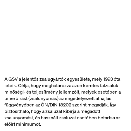
A GSV a jelentős zsalugyártók egyesülete, mely 1993 óta
léteik. Célja, hogy meghatározza azon keretes falzsaluk
minőségi- és teljesítmény jellemzőit, melyek esetében a
teherbírást (zsalunyomás) az engedélyezett áthajlás
függvényében az ÖN/DIN 18202 szerint megadják. Így
biztosítható, hogy a zsaluzat kibírja a megadott
zsalunyomást, és használt zsaluzat esetében betartsa az
előírt minimumot.