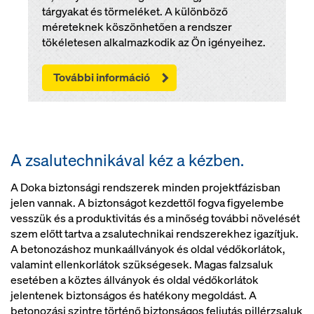
tárgyakat és törmeléket. A különböző
méreteknek köszönhetően a rendszer
tökéletesen alkalmazkodik az Ön igényeihez.
További információ
A zsalutechnikával kéz a kézben.
A Doka biztonsági rendszerek minden projektfázisban
jelen vannak. A biztonságot kezdettől fogva figyelembe
vesszük és a produktivitás és a minőség további növelését
szem előtt tartva a zsalutechnikai rendszerekhez igazítjuk.
A betonozáshoz munkaállványok és oldal védőkorlátok,
valamint ellenkorlátok szükségesek. Magas falzsaluk
esetében a köztes állványok és oldal védőkorlátok
jelentenek biztonságos és hatékony megoldást. A
betonozási szintre történő biztonságos feljutás pillérzsaluk