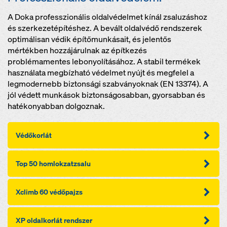
A Doka professzionális oldalvédelmet kínál zsaluzáshoz
és szerkezetépítéshez. A bevált oldalvédő rendszerek
optimálisan védik építőmunkásait, és jelentős
mértékben hozzájárulnak az építkezés
problémamentes lebonyolításához. A stabil termékek
használata megbízható védelmet nyújt és megfelel a
legmodernebb biztonsági szabványoknak (EN 13374). A
jól védett munkások biztonságosabban, gyorsabban és
hatékonyabban dolgoznak.
Védőkorlát
Top 50 homlokzatzsalu
Xclimb 60 védőpajzs
XP oldalkorlát rendszer