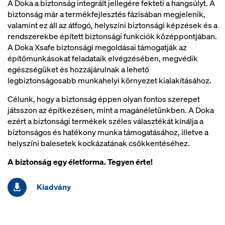
A Doka a biztonság integrált jellegére fekteti a hangsúlyt. A
biztonság már a termékfejlesztés fázisában megjelenik,
valamint ez áll az átfogó, helyszíni biztonsági képzések és a
rendszerekbe épített biztonsági funkciók középpontjában.
A Doka Xsafe biztonsági megoldásai támogatják az
építőmunkásokat feladataik elvégzésében, megvédik
egészségüket és hozzájárulnak a lehető
legbiztonságosabb munkahelyi környezet kialakításához.
Célunk, hogy a biztonság éppen olyan fontos szerepet
játsszon az építkezésen, mint a magánéletünkben. A Doka
ezért a biztonsági termékek széles választékát kínálja a
biztonságos és hatékony munka támogatásához, illetve a
helyszíni balesetek kockázatának csökkentéséhez.
A biztonság egy életforma. Tegyen érte!
Kiadvány