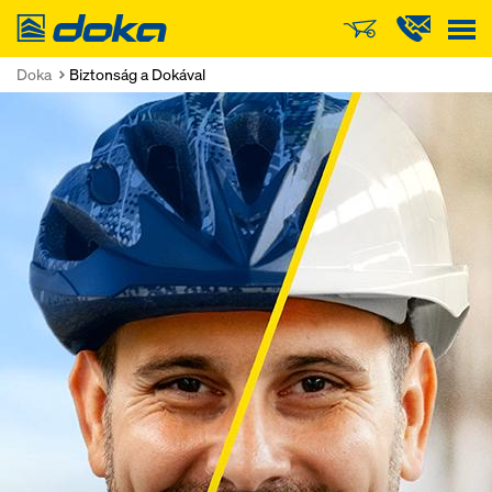
Doka
Doka
Biztonság a Dokával