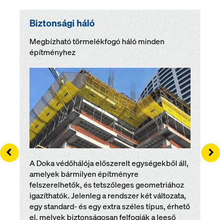
Biztonsági háló
Megbízható törmelékfogó háló minden
építményhez
Left
Ri
A Doka védőhálója előszerelt egységekből áll,
amelyek bármilyen építményre
felszerelhetők, és tetszőleges geometriához
igazíthatók. Jelenleg a rendszer két változata,
egy standard- és egy extra széles típus, érhető
el, melyek biztonságosan felfogják a leeső