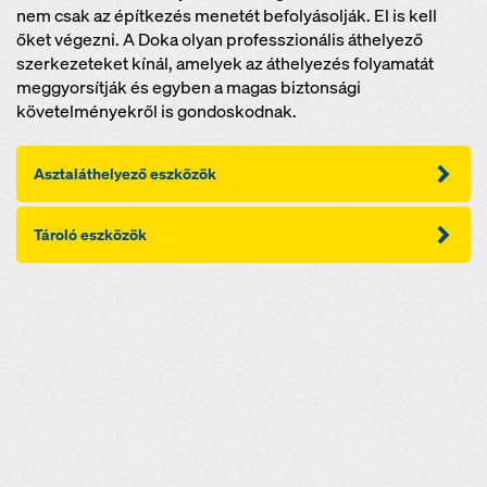
nem csak az építkezés menetét befolyásolják. El is kell
őket végezni. A Doka olyan professzionális áthelyező
szerkezeteket kínál, amelyek az áthelyezés folyamatát
meggyorsítják és egyben a magas biztonsági
követelményekről is gondoskodnak.
Asztaláthelyező eszközök
Tároló eszközök