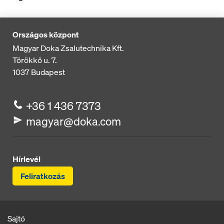
Országos központ
Magyar Doka Zsalutechnika Kft.
Törökkő u. 7.
1037
Budapest
+36 1 436 7373
magyar@doka.com
Hírlevél
Feliratkozás
Sajtó