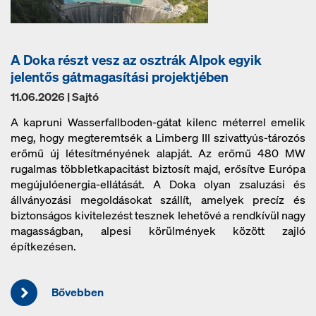
A Doka részt vesz az osztrák Alpok egyik
jelentős gátmagasítási projektjében
11.06.2026 | Sajtó
A kapruni Wasserfallboden-gátat kilenc méterrel emelik
meg, hogy megteremtsék a Limberg III szivattyús-tározós
erőmű új létesítményének alapját. Az erőmű 480 MW
rugalmas többletkapacitást biztosít majd, erősítve Európa
megújulóenergia-ellátását. A Doka olyan zsaluzási és
állványozási megoldásokat szállít, amelyek precíz és
biztonságos kivitelezést tesznek lehetővé a rendkívül nagy
magasságban, alpesi körülmények között zajló
építkezésen.
Bővebben