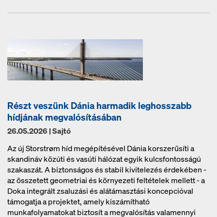
Részt veszünk Dánia harmadik leghosszabb
hídjának megvalósításában
26.05.2026 | Sajtó
Az új Storstrøm híd megépítésével Dánia korszerűsíti a
skandináv közúti és vasúti hálózat egyik kulcsfontosságú
szakaszát. A biztonságos és stabil kivitelezés érdekében -
az összetett geometriai és környezeti feltételek mellett - a
Doka integrált zsaluzási és alátámasztási koncepcióval
támogatja a projektet, amely kiszámítható
munkafolyamatokat biztosít a megvalósítás valamennyi