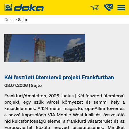
Doka
Doka
Sajtó
Két feszített ütemtervű projekt Frankfurtban
08.07.2026 | Sajtó
Frankfurt/Amstetten, 2026. június | Két feszített ütemtervű
projekt, egy szűk városi környezet és semmi hely a
késedelemnek. A 124 méter magas Europa-Allee Tower és
a hozzá kapcsolódó VIA Mobile West kiállítási összekötő
híd kulcsfontosságú elemei a frankfurti vásárterület és az
Europaviertel közötti negyed újjáépítésének. Mindkét