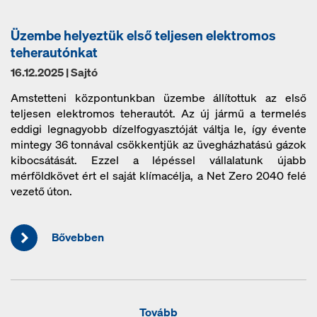
Üzembe helyeztük első teljesen elektromos
teherautónkat
16.12.2025 | Sajtó
Amstetteni központunkban üzembe állítottuk az első
teljesen elektromos teherautót. Az új jármű a termelés
eddigi legnagyobb dízelfogyasztóját váltja le, így évente
mintegy 36 tonnával csökkentjük az üvegházhatású gázok
kibocsátását. Ezzel a lépéssel vállalatunk újabb
mérföldkövet ért el saját klímacélja, a Net Zero 2040 felé
vezető úton.
Bővebben
Tovább