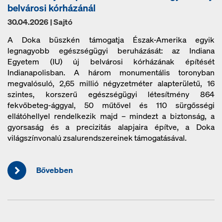
belvárosi kórházánál
30.04.2026 | Sajtó
A Doka büszkén támogatja Észak-Amerika egyik
legnagyobb egészségügyi beruházását: az Indiana
Egyetem (IU) új belvárosi kórházának építését
Indianapolisban. A három monumentális toronyban
megvalósuló, 2,65 millió négyzetméter alapterületű, 16
szintes, korszerű egészségügyi létesítmény 864
fekvőbeteg-ággyal, 50 műtővel és 110 sürgősségi
ellátóhellyel rendelkezik majd – mindezt a biztonság, a
gyorsaság és a precizitás alapjaira építve, a Doka
világszínvonalú zsalurendszereinek támogatásával.
Bővebben