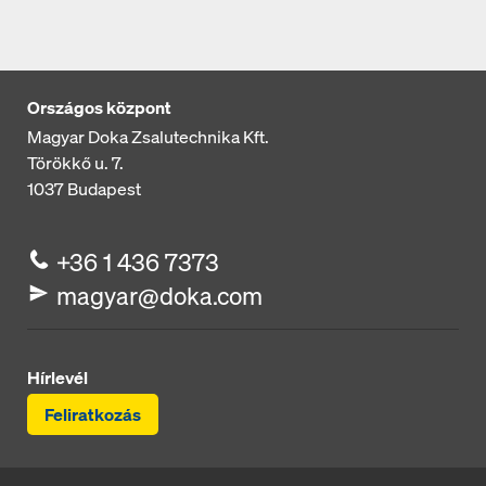
Országos központ
Magyar Doka Zsalutechnika Kft.
Törökkő u. 7.
1037
Budapest
+36 1 436 7373
magyar@doka.com
Hírlevél
Feliratkozás