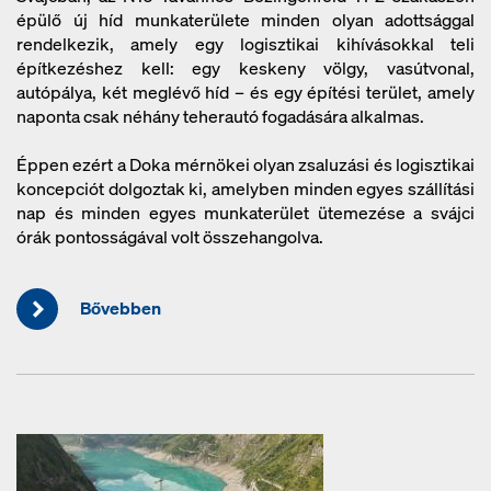
épülő új híd munkaterülete minden olyan adottsággal
rendelkezik, amely egy logisztikai kihívásokkal teli
építkezéshez kell: egy keskeny völgy, vasútvonal,
autópálya, két meglévő híd – és egy építési terület, amely
naponta csak néhány teherautó fogadására alkalmas.
Éppen ezért a Doka mérnökei olyan zsaluzási és logisztikai
koncepciót dolgoztak ki, amelyben minden egyes szállítási
nap és minden egyes munkaterület ütemezése a svájci
órák pontosságával volt összehangolva.
Bővebben