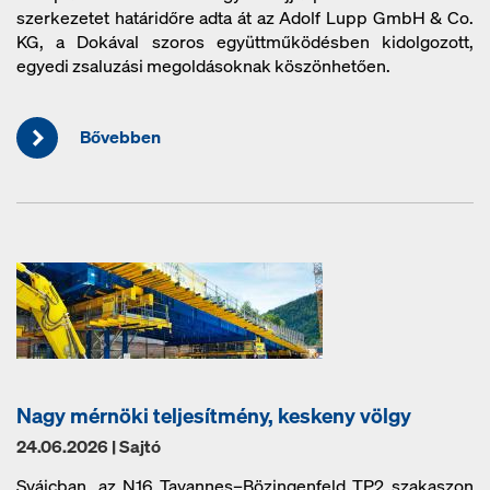
szerkezetet határidőre adta át az Adolf Lupp GmbH & Co.
KG, a Dokával szoros együttműködésben kidolgozott,
egyedi zsaluzási megoldásoknak köszönhetően.
Bővebben
Nagy mérnöki teljesítmény, keskeny völgy
24.06.2026 | Sajtó
Svájcban, az N16 Tavannes–Bözingenfeld TP2 szakaszon