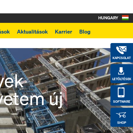
HUNGARY
ások
Aktualitások
Karrier
Blog
KAPCSOLAT
yek
LETÖLTÉSEK
yetem új
SOFTWARE
SHOP