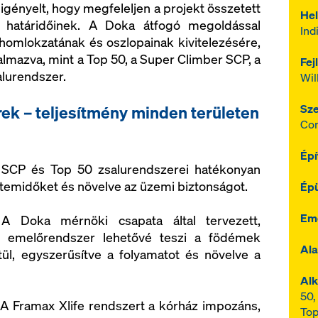
 igényelt, hogy megfeleljen a projekt összetett
Hel
 határidőinek. A Doka átfogó megoldással
Ind
 homlokzatának és oszlopainak kivitelezésére,
kalmazva, mint a Top 50, a Super Climber SCP, a
Fej
lurendszer.
Wil
Sze
rek – teljesítmény minden területen
Con
Épí
SCP és Top 50 zsalurendszerei hatékonyan
 ütemidőket és növelve az üzemi biztonságot.
Épü
Em
 Doka mérnöki csapata által tervezett,
us emelőrendszer lehetővé teszi a födémek
Ala
l, egyszerűsítve a folyamatot és növelve a
Alk
50,
A Framax Xlife rendszert a kórház impozáns,
Top