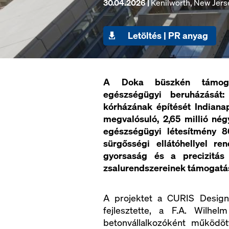
30.04.2026 |
Kenilworth, New Jers
Letöltés | PR anyag
A Doka büszkén támogat
egészségügyi beruházását
kórházának építését Indian
megvalósuló, 2,65 millió nég
egészségügyi létesítmény 8
sürgősségi ellátóhellyel r
gyorsaság és a precizitás 
zsalurendszereinek támogatá
A projektet a CURIS Design
fejlesztette, a F.A. Wilhe
betonvállalkozóként működöt