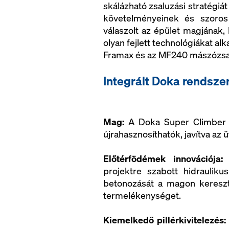
skálázható zsaluzási stratégiát
követelményeinek és szoros
válaszolt az épület magjának,
olyan fejlett technológiákat al
Framax és az MF240 mászózsa
Integrált Doka rendsze
Mag:
A Doka Super Climber 
újrahasznosíthatók, javítva az
Előtérfödémek innovációja:
A
projektre szabott hidraulik
betonozását a magon keresztü
termelékenységet.
Kiemelkedő pillérkivitelezés: