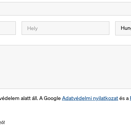
Hun
édelem alatt áll. A Google
Adatvédelmi nyilatkozat
és a
ző!