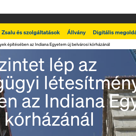
Zsalu és szolgáltatások
Állvány
Digitális megold
yek építésében az Indiana Egyetem új belvárosi kórházánál
intet lép az
ügyi létesítmén
en az Indiana Eg
i kórházánál