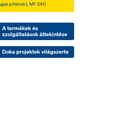
gas pillérek), MF 240
A termékek és
szolgáltatások áttekintése
Doka projektek világszerte