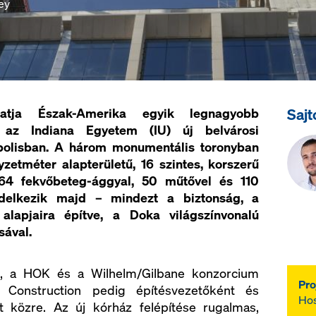
ey
Sajt
ja Észak-Amerika egyik legnagyobb
: az Indiana Egyetem (IU) új belvárosi
apolisban. A három monumentális toronyban
yzetméter alapterületű, 16 szintes, korszerű
64 fekvőbeteg-ággyal, 50 műtővel és 110
endelkezik majd – mindezt a biztonság, a
alapjaira építve, a Doka világszínvonalú
sával.
, a HOK és a Wilhelm/Gilbane konzorcium
Pro
lm Construction pedig építésvezetőként és
Hos
t közre. Az új kórház felépítése rugalmas,