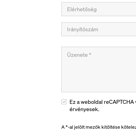
Ez a weboldal reCAPTCHA v
érvényesek.
A *-al jelölt mezők kitöltése kötele