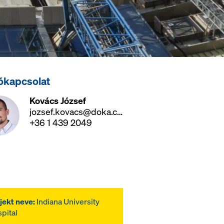
ókapcsolat
Kovács József
jozsef.kovacs@doka.com
+36 1 439 2049
jekt neve:
Indiana University
pital