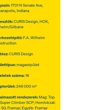
yszín:
1701 N Senate Ave,
ianapolis, Indiana
lesztők:
CURIS Design, HOK,
helm/Gilbane
rkezetépítő:
F.A. Wilhelm
struction
tész:
CURIS Design
lettípus:
magasépület
eletek száma:
16
pterület:
246 000 m²
almazott rendszerek:
Mag: Top
 Super Climber SCP; Homlokzat:
 50, Framax; Egyéb: Framax