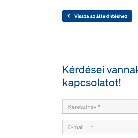
Vissza az áttekintéshez
Kérdései vannak
kapcsolatot!