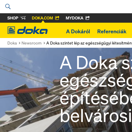
SHOP
DOKA.COM
MYDOKA
Doka
A Dokáról
Referenciák
Doka
Newsroom
A Doka szintet lép az egészségügyi létesítmén
A Doka sz
egészség
építéséb
belváros