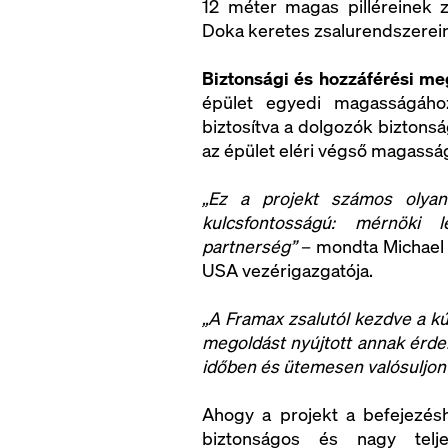
12 méter magas pilléreinek z
Doka keretes zsalurendszerein
Biztonsági és hozzáférési me
épület egyedi magasságához 
biztosítva a dolgozók bizton
az épület eléri végső magassá
„Ez a projekt számos olyan
kulcsfontosságú: mérnöki 
partnerség”
– mondta Michael 
USA vezérigazgatója.
„A Framax zsalutól kezdve a kú
megoldást nyújtott annak érd
időben és ütemesen valósuljon
Ahogy a projekt a befejezésh
biztonságos és nagy teljes