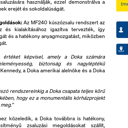
saluzására használják, ezzel demonstrálva a
(ma
ek erejét és sokoldalúságát.
goldások:
Az MF240 kúszózsalu rendszert az
és kialakításához igazítva tervezték, így
ságát és a hatékony anyagmozgatást, miközben
gát.
 értéket képvisel, amely a Doka számára
leleményesség, biztonság és nagyléptékű
Kennedy, a Doka amerikai alelnöke és a Doka
szó rendszereinkig a Doka csapata teljes körű
ekében, hogy ez a monumentális kórházprojekt
 meg.”
ez közeledik, a Doka továbbra is hatékony,
ítményű zsaluzási megoldásokat szállít,