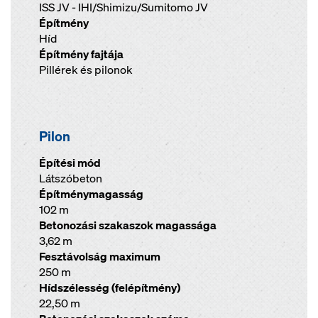
ISS JV - IHI/Shimizu/Sumitomo JV
Építmény
Híd
Építmény fajtája
Pillérek és pilonok
Pilon
Építési mód
Látszóbeton
Építménymagasság
102 m
Betonozási szakaszok magassága
3,62 m
Fesztávolság maximum
250 m
Hídszélesség (felépítmény)
22,50 m