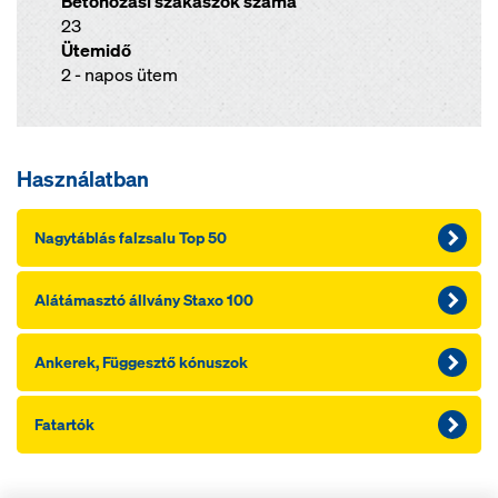
Betonozási szakaszok száma
23
Ütemidő
2 - napos ütem
Használatban
Nagytáblás falzsalu Top 50
Alátámasztó állvány Staxo 100
Ankerek, Függesztő kónuszok
Fatartók