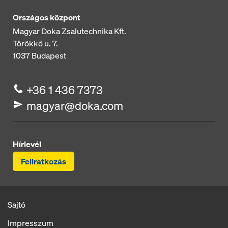
Országos központ
Magyar Doka Zsalutechnika Kft.
Törökkő u. 7.
1037
Budapest
+36 1 436 7373
magyar@doka.com
Hírlevél
Feliratkozás
Sajtó
Impresszum