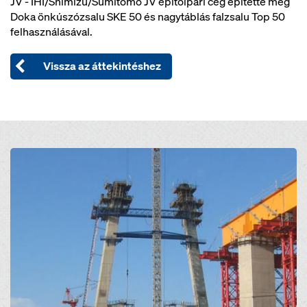
JV - IHI/Shimizu/Sumitomo JV építőipari cég építette meg
Doka önkúszózsalu SKE 50 és nagytáblás falzsalu Top 50
felhasználásával.
Vissza az áttekintéshez
Open