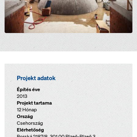
Projekt adatok
Építés éve
2013
Projekt tartama
12 Hónap
Ország
Csehország
Elérhetőség
Borská 2187/8, 301 00 Plzeň-Plzeň 3,