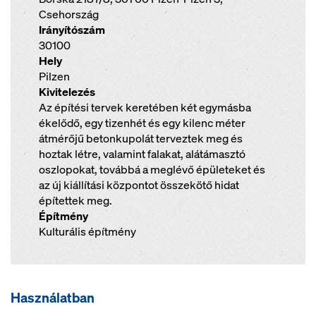
Csehország
Irányítószám
30100
Hely
Pilzen
Kivitelezés
Az építési tervek keretében két egymásba
ékelődő, egy tizenhét és egy kilenc méter
átmérőjű betonkupolát terveztek meg és
hoztak létre, valamint falakat, alátámasztó
oszlopokat, továbbá a meglévő épületeket és
az új kiállítási központot összekötő hidat
építettek meg.
Építmény
Kulturális építmény
Használatban