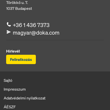
Törökkő u. 7.
1037
Budapest
+36 1 436 7373
magyar@doka.com
Hírlevél
Feliratkozás
Sajtó
Impresszum
Adatvédelmi nyilatkozat
ÁÉSZF