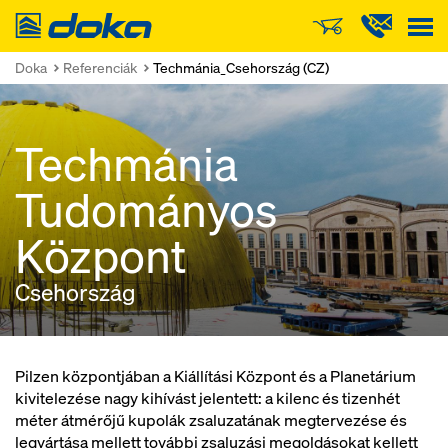
Doka
Doka
Referenciák
Techmánia_Csehország (CZ)
Techmánia
Tudományos
Központ
Csehország
Pilzen központjában a Kiállítási Központ és a Planetárium
kivitelezése nagy kihívást jelentett: a kilenc és tizenhét
méter átmérőjű kupolák zsaluzatának megtervezése és
legyártása mellett további zsaluzási megoldásokat kellett