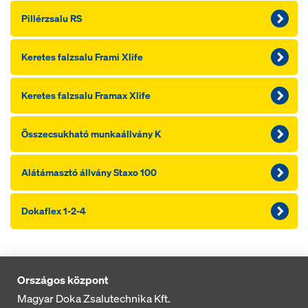
Pillérzsalu RS
Keretes falzsalu Frami Xlife
Keretes falzsalu Framax Xlife
Összecsukható munkaállvány K
Alátámasztó állvány Staxo 100
Dokaflex 1-2-4
Országos központ
Magyar Doka Zsalutechnika Kft.