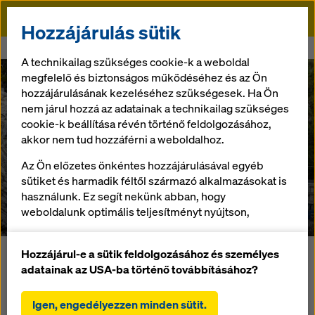
Doka
Hozzájárulás sütik
Doka
Referenciák
Sarvfossen gát
A technikailag szükséges cookie-k a weboldal
megfelelő és biztonságos működéséhez és az Ön
hozzájárulásának kezeléséhez szükségesek. Ha Ön
nem járul hozzá az adatainak a technikailag szükséges
cookie-k beállítása révén történő feldolgozásához,
"Dam Sarvsfossen"
akkor nem tud hozzáférni a weboldalhoz.
Az Ön előzetes önkéntes hozzájárulásával egyéb
völgygát
sütiket és harmadik féltől származó alkalmazásokat is
használunk. Ez segít nekünk abban, hogy
Norvégia
weboldalunk optimális teljesítményt nyújtson,
különösen
a weboldalunk funkcionalitásának folyamatos
Hozzájárul-e a sütik feldolgozásához és személyes
A 150 m hosszú és 50 m magas Sarvsfossen gát
javítása (funkcionális és statisztikai sütik),
adatainak az USA-ba történő továbbításához?
kivitelezése Az ívelt völgyzárógát zsaluzási megoldását a
a Doka webáruház használata során a vásárlási
Doka szolgáltatja.
folyamat zökkenőmentes lebonyolításának
Igen, engedélyezzen minden sütit.