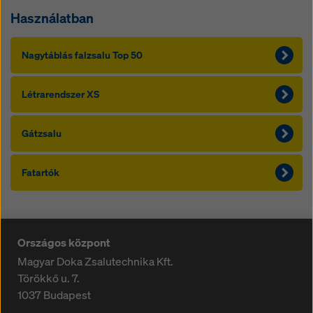
Használatban
Nagytáblás falzsalu Top 50
Létrarendszer XS
Gátzsalu
Fatartók
Országos központ
Magyar Doka Zsalutechnika Kft.
Törökkő u. 7.
1037
Budapest