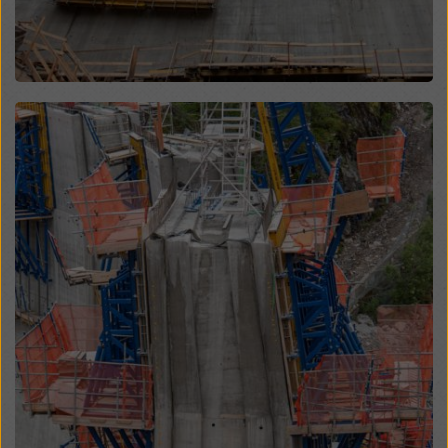
hozzáférhetnek, és hogy ez ellen nincs hatékony
jogorvoslati lehetőség. A „Visszautasítás” gombra
kattintva, vagy a weboldal alján található cookie-
beállításokra kattintva és a megfelelő jelölőnégyzetek
segítségével a
cookie-beállítások
módosításával
Open
elutasíthatja a hozzájárulást igénylő összes cookie-t. A
weboldal alján található
cookie-beállítások
ra kattintva
bármikor visszavonhatja hozzájárulását a jövőre nézve
és indoklás nélkül.
További információkat a cookie-król
Adatvédelmi
szabályzatunkban
talál. Lehetőséget biztosítunk
Önnek a cookie-k kiválasztására is (speciális cookie-
beállítások).