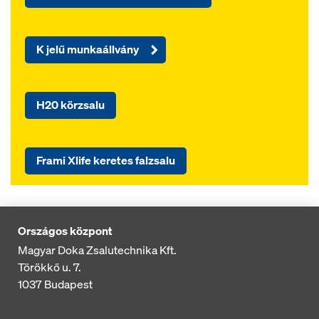
K jelű munkaállvány
H20 körzsalu
Frami Xlife keretes falzsalu
Országos központ
Magyar Doka Zsalutechnika Kft.
Törökkő u. 7.
1037
Budapest