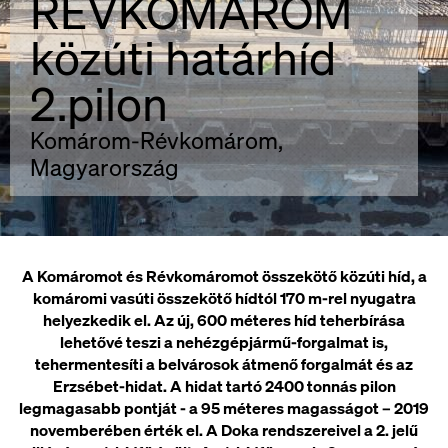
RÉVKOMÁROM
közúti határhíd
2.pilon
Komárom-Révkomárom,
Magyarország
A Komáromot és Révkomáromot összekötő közúti híd, a
komáromi vasúti összekötő hídtól 170 m-rel nyugatra
helyezkedik el. Az új, 600 méteres híd teherbírása
lehetővé teszi a nehézgépjármű-forgalmat is,
tehermentesíti a belvárosok átmenő forgalmát és az
Erzsébet-hidat. A hidat tartó 2400 tonnás pilon
legmagasabb pontját - a 95 méteres magasságot – 2019
novemberében érték el. A Doka rendszereivel a 2. jelű