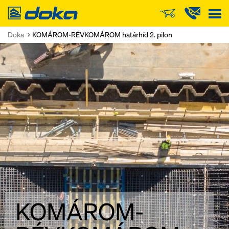
Doka
Doka
KOMÁROM-RÉVKOMÁROM határhíd 2. pilon
KOMÁROM-