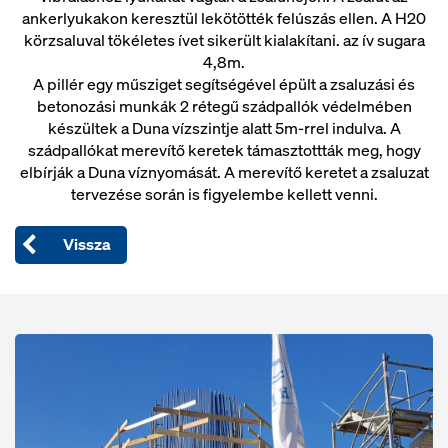
ankerlyukakon keresztül lekötötték felúszás ellen. A H20
körzsaluval tökéletes ívet sikerült kialakítani. az ív sugara
4,8m.
A pillér egy műsziget segítségével épült a zsaluzási és
betonozási munkák 2 rétegű szádpallók védelmében
készültek a Duna vízszintje alatt 5m-rrel indulva. A
szádpallókat merevítő keretek támasztottták meg, hogy
elbírják a Duna víznyomását. A merevítő keretet a zsaluzat
tervezése során is figyelembe kellett venni.
Vissza
Open