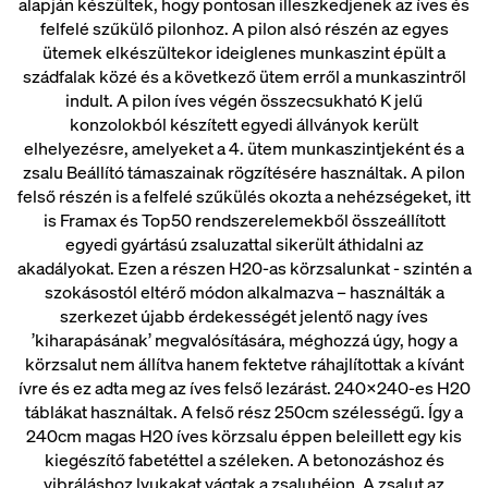
alapján készültek, hogy pontosan illeszkedjenek az íves és
felfelé szűkülő pilonhoz. A pilon alsó részén az egyes
ütemek elkészültekor ideiglenes munkaszint épült a
szádfalak közé és a következő ütem erről a munkaszintről
indult. A pilon íves végén összecsukható K jelű
konzolokból készített egyedi állványok került
elhelyezésre, amelyeket a 4. ütem munkaszintjeként és a
zsalu Beállító támaszainak rögzítésére használtak. A pilon
felső részén is a felfelé szűkülés okozta a nehézségeket, itt
is Framax és Top50 rendszerelemekből összeállított
egyedi gyártású zsaluzattal sikerült áthidalni az
akadályokat. Ezen a részen H20-as körzsalunkat - szintén a
szokásostól eltérő módon alkalmazva – használták a
szerkezet újabb érdekességét jelentő nagy íves
’kiharapásának’ megvalósítására, méghozzá úgy, hogy a
körzsalut nem állítva hanem fektetve ráhajlítottak a kívánt
ívre és ez adta meg az íves felső lezárást. 240x240-es H20
táblákat használtak. A felső rész 250cm szélességű. Így a
240cm magas H20 íves körzsalu éppen beleillett egy kis
kiegészítő fabetéttel a széleken. A betonozáshoz és
vibráláshoz lyukakat vágtak a zsaluhéjon. A zsalut az