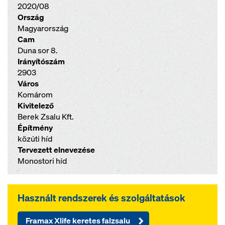
2020/08
Ország
Magyarország
Cam
Duna sor 8.
Irányítószám
2903
Város
Komárom
Kivitelező
Berek Zsalu Kft.
Építmény
közúti híd
Tervezett elnevezése
Monostori híd
Használt rendszerek és szolgáltatások
Framax Xlife keretes falzsalu