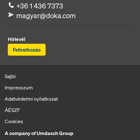
+36 1 436 7373
magyar@doka.com
Hírlevél
Feliratkozás
Sajtó
Impresszum
Adatvédelmi nyilatkozat
ÁÉSZF
Cookies
A company of Umdasch Group