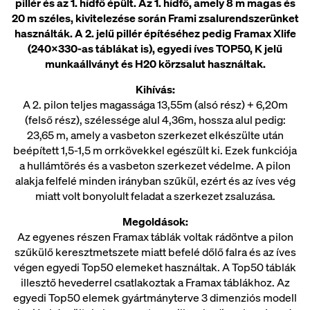
pillér és az 1. hídfő épült. Az 1. hídfő, amely 8 m magas és
20 m széles, kivitelezése során Frami zsalurendszerünket
használták. A 2. jelű pillér építéséhez pedig Framax Xlife
(240x330-as táblákat is), egyedi íves TOP50, K jelű
munkaállványt és H20 körzsalut használtak.
Kihívás:
A 2. pilon teljes magassága 13,55m (alsó rész) + 6,20m
(felső rész), szélessége alul 4,36m, hossza alul pedig:
23,65 m, amely a vasbeton szerkezet elkészülte után
beépített 1,5-1,5 m orrkövekkel egészült ki. Ezek funkciója
a hullámtörés és a vasbeton szerkezet védelme. A pilon
alakja felfelé minden irányban szűkül, ezért és az íves vég
miatt volt bonyolult feladat a szerkezet zsaluzása.
Megoldások:
Az egyenes részen Framax táblák voltak rádöntve a pilon
szűkülő keresztmetszete miatt befelé dőlő falra és az íves
végen egyedi Top50 elemeket használtak. A Top50 táblák
illesztő hevederrel csatlakoztak a Framax táblákhoz. Az
egyedi Top50 elemek gyártmányterve 3 dimenziós modell