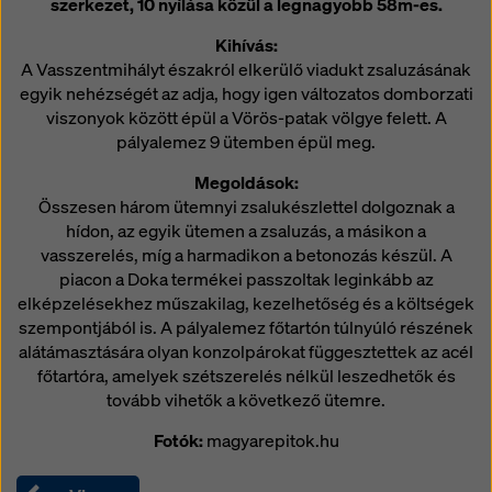
szerkezet, 10 nyílása közül a legnagyobb 58m-es.
hozzáférhetnek, és hogy ez ellen nincs hatékony
jogorvoslati lehetőség. A „Visszautasítás” gombra
Kihívás:
kattintva, vagy a weboldal alján található cookie-
A Vasszentmihályt északról elkerülő viadukt zsaluzásának
beállításokra kattintva és a megfelelő jelölőnégyzetek
egyik nehézségét az adja, hogy igen változatos domborzati
segítségével a
cookie-beállítások
módosításával
viszonyok között épül a Vörös-patak völgye felett. A
elutasíthatja a hozzájárulást igénylő összes cookie-t. A
pályalemez 9 ütemben épül meg.
weboldal alján található
cookie-beállítások
ra kattintva
bármikor visszavonhatja hozzájárulását a jövőre nézve
Megoldások:
és indoklás nélkül.
Összesen három ütemnyi zsalukészlettel dolgoznak a
hídon, az egyik ütemen a zsaluzás, a másikon a
További információkat a cookie-król
Adatvédelmi
vasszerelés, míg a harmadikon a betonozás készül. A
szabályzatunkban
talál. Lehetőséget biztosítunk
piacon a Doka termékei passzoltak leginkább az
Önnek a cookie-k kiválasztására is (speciális cookie-
elképzelésekhez műszakilag, kezelhetőség és a költségek
beállítások).
szempontjából is. A pályalemez főtartón túlnyúló részének
alátámasztására olyan konzolpárokat függesztettek az acél
főtartóra, amelyek szétszerelés nélkül leszedhetők és
tovább vihetők a következő ütemre.
Fotók:
magyarepitok.hu