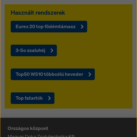
Használt rendszerek
Eurex 20 top födémtámasz
3-So zsaluhéj
Top50 WS10 többcélú heveder
Top fatartók
Országos központ
Magyar Doka Zsalutechnika Kft.