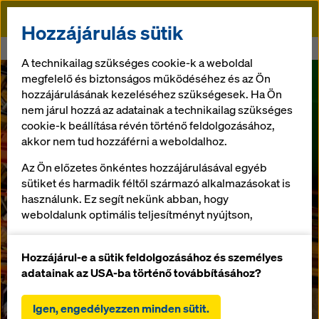
Doka
Hozzájárulás sütik
Doka
M8 autóút - Vasszentmihalyi Völgyhíd
A technikailag szükséges cookie-k a weboldal
megfelelő és biztonságos működéséhez és az Ön
hozzájárulásának kezeléséhez szükségesek. Ha Ön
nem járul hozzá az adatainak a technikailag szükséges
cookie-k beállítása révén történő feldolgozásához,
akkor nem tud hozzáférni a weboldalhoz.
Az Ön előzetes önkéntes hozzájárulásával egyéb
sütiket és harmadik féltől származó alkalmazásokat is
használunk. Ez segít nekünk abban, hogy
weboldalunk optimális teljesítményt nyújtson,
különösen
a weboldalunk funkcionalitásának folyamatos
Hozzájárul-e a sütik feldolgozásához és személyes
javítása (funkcionális és statisztikai sütik),
adatainak az USA-ba történő továbbításához?
a Doka webáruház használata során a vásárlási
M8-as autóút -
folyamat zökkenőmentes lebonyolításának
Igen, engedélyezzen minden sütit.