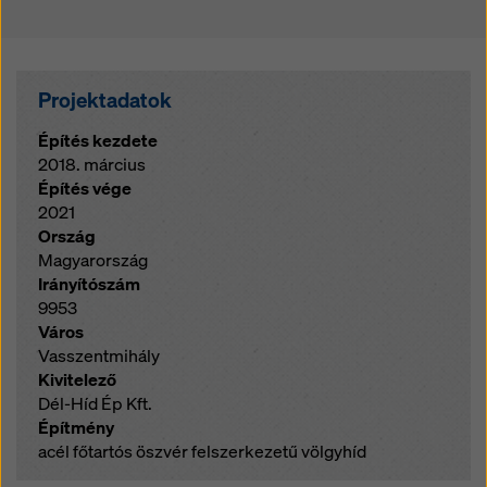
Projektadatok
Építés kezdete
2018. március
Építés vége
2021
Ország
Magyarország
Irányítószám
9953
Város
Vasszentmihály
Kivitelező
Dél-Híd Ép Kft.
Építmény
acél főtartós öszvér felszerkezetű völgyhíd