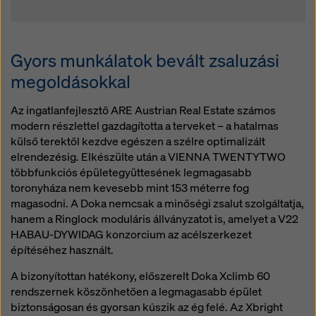
Gyors munkálatok bevált zsaluzási
megoldásokkal
Az ingatlanfejlesztő ARE Austrian Real Estate számos
modern részlettel gazdagította a terveket – a hatalmas
külső terektől kezdve egészen a szélre optimalizált
elrendezésig. Elkészülte után a VIENNA TWENTYTWO
többfunkciós épületegyüttesének legmagasabb
toronyháza nem kevesebb mint 153 méterre fog
magasodni. A Doka nemcsak a minőségi zsalut szolgáltatja,
hanem a Ringlock moduláris állványzatot is, amelyet a V22
HABAU-DYWIDAG konzorcium az acélszerkezet
építéséhez használt.
A bizonyítottan hatékony, előszerelt Doka Xclimb 60
rendszernek köszönhetően a legmagasabb épület
biztonságosan és gyorsan kúszik az ég felé. Az Xbright