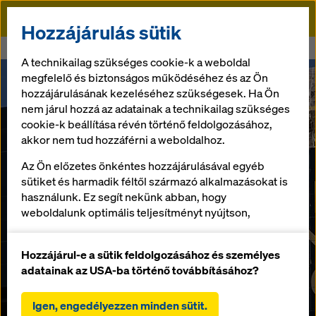
Doka
Hozzájárulás sütik
Doka
Vienna 22 az ég felé tör
A technikailag szükséges cookie-k a weboldal
megfelelő és biztonságos működéséhez és az Ön
hozzájárulásának kezeléséhez szükségesek. Ha Ön
nem járul hozzá az adatainak a technikailag szükséges
cookie-k beállítása révén történő feldolgozásához,
akkor nem tud hozzáférni a weboldalhoz.
Az Ön előzetes önkéntes hozzájárulásával egyéb
sütiket és harmadik féltől származó alkalmazásokat is
használunk. Ez segít nekünk abban, hogy
weboldalunk optimális teljesítményt nyújtson,
különösen
a weboldalunk funkcionalitásának folyamatos
Hozzájárul-e a sütik feldolgozásához és személyes
javítása (funkcionális és statisztikai sütik),
adatainak az USA-ba történő továbbításához?
a Doka webáruház használata során a vásárlási
folyamat zökkenőmentes lebonyolításának
Igen, engedélyezzen minden sütit.