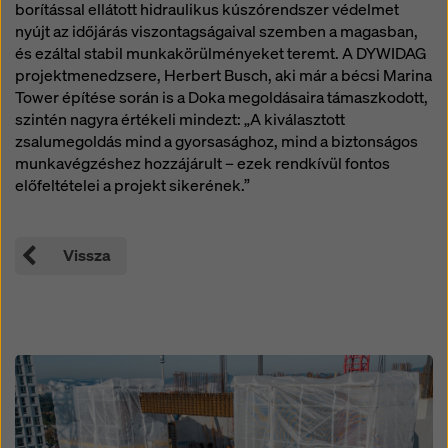
borítással ellátott hidraulikus kúszórendszer védelmet
nyújt az időjárás viszontagságaival szemben a magasban,
és ezáltal stabil munkakörülményeket teremt. A DYWIDAG
projektmenedzsere, Herbert Busch, aki már a bécsi Marina
Tower építése során is a Doka megoldásaira támaszkodott,
szintén nagyra értékeli mindezt: „A kiválasztott
zsalumegoldás mind a gyorsasághoz, mind a biztonságos
munkavégzéshez hozzájárult – ezek rendkívül fontos
előfeltételei a projekt sikerének.”
Vissza
Open