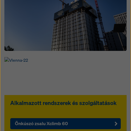
Open
Alkalmazott rendszerek és szolgáltatások
Önkúszó zsalu Xclimb 60