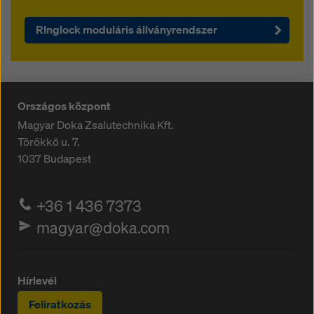
RInglock moduláris állványrendszer
Országos központ
Magyar Doka Zsalutechnika Kft.
Törökkő u. 7.
1037
Budapest
+36 1 436 7373
magyar@doka.com
Hírlevél
Feliratkozás