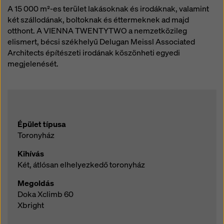
hozzáférhetnek, és hogy ez ellen nincs hatékony
A 15 000 m²-es terület lakásoknak és irodáknak, valamint
jogorvoslati lehetőség. A „Visszautasítás” gombra
két szállodának, boltoknak és éttermeknek ad majd
kattintva, vagy a weboldal alján található cookie-
otthont. A VIENNA TWENTYTWO a nemzetközileg
beállításokra kattintva és a megfelelő jelölőnégyzetek
elismert, bécsi székhelyű Delugan Meissl Associated
segítségével a
cookie-beállítások
módosításával
Architects építészeti irodának köszönheti egyedi
elutasíthatja a hozzájárulást igénylő összes cookie-t. A
megjelenését.
weboldal alján található
cookie-beállítások
ra kattintva
bármikor visszavonhatja hozzájárulását a jövőre nézve
és indoklás nélkül.
További információkat a cookie-król
Adatvédelmi
szabályzatunkban
talál. Lehetőséget biztosítunk
Épület típusa
Önnek a cookie-k kiválasztására is (speciális cookie-
Toronyház
beállítások).
Kihívás
Két, átlósan elhelyezkedő toronyház
Megoldás
Doka Xclimb 60
Xbright