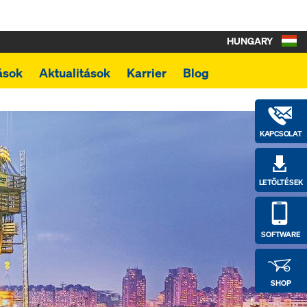
HUNGARY
ások
Aktualitások
Karrier
Blog
KAPCSOLAT
LETÖLTÉSEK
SOFTWARE
SHOP