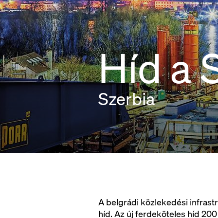
Híd a S
Szerbia
A belgrádi közlekedési infrast
híd. Az új ferdeköteles híd 200