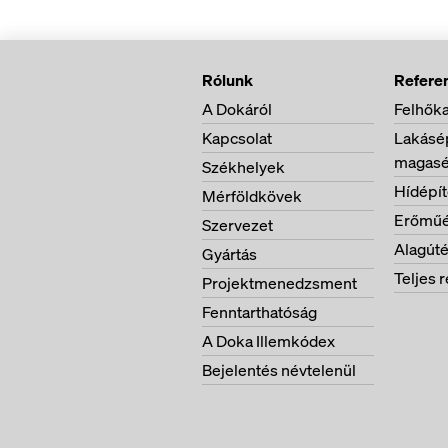
Rólunk
Refere
A Dokáról
Felhőka
Kapcsolat
Lakásép
magasé
Székhelyek
Hídépí
Mérföldkövek
Erőműé
Szervezet
Alagúté
Gyártás
Teljes r
Projektmenedzsment
Fenntarthatóság
A Doka Illemkódex
Bejelentés névtelenül