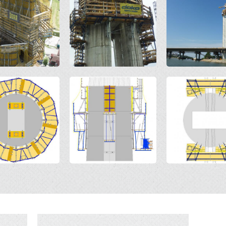
Open
Open