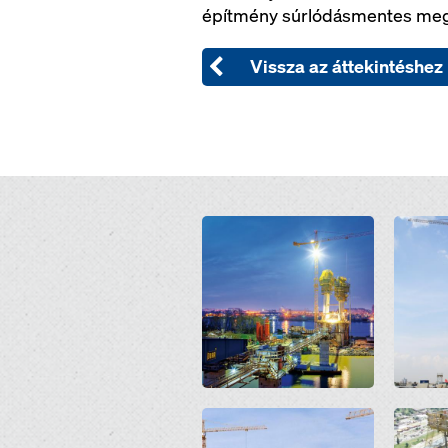
építmény súrlódásmentes megva
Vissza az áttekintéshez
Open
Open
Open
Open