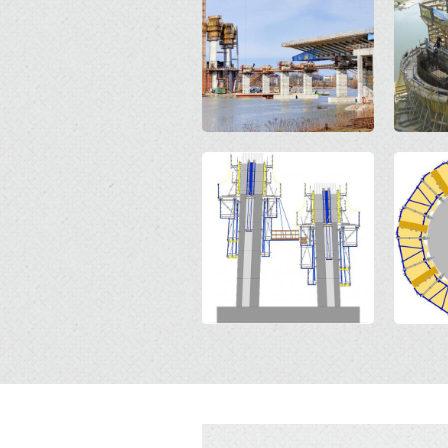
Open
Open