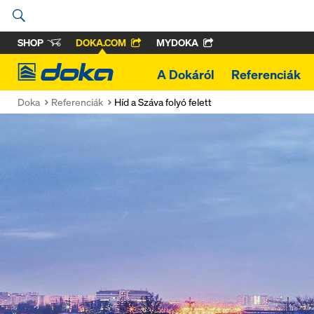
SHOP
DOKA.COM
MYDOKA
Doka
A Dokáról
Referenciák
Doka
Referenciák
Híd a Száva folyó felett