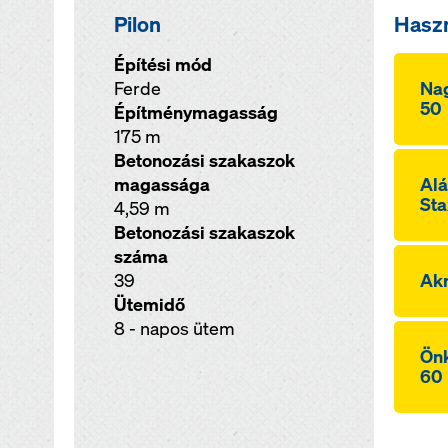
Pilon
Hasz
Építési mód
Ferde
Nag
50
Építménymagasság
175 m
Betonozási szakaszok
magassága
Alá
Sta
4,59 m
Betonozási szakaszok
száma
39
Akn
Ütemidő
8 - napos ütem
Önk
60