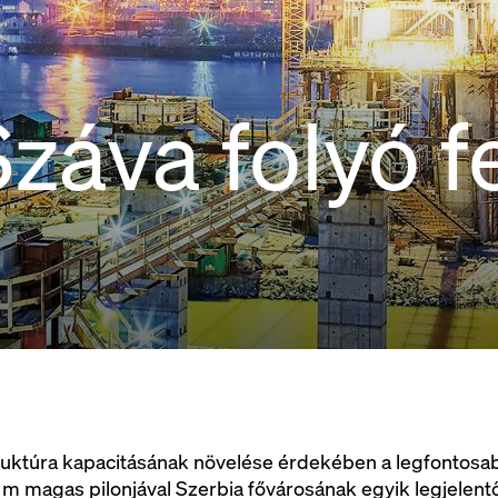
záva folyó f
ruktúra kapacitásának növelése érdekében a legfontosabb 
 m magas pilonjával Szerbia fővárosának egyik legjelentő