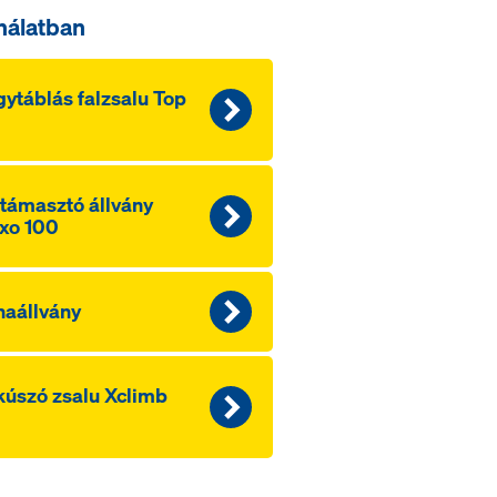
nálatban
ytáblás falzsalu Top
támasztó állvány
xo 100
aállvány
úszó zsalu Xclimb