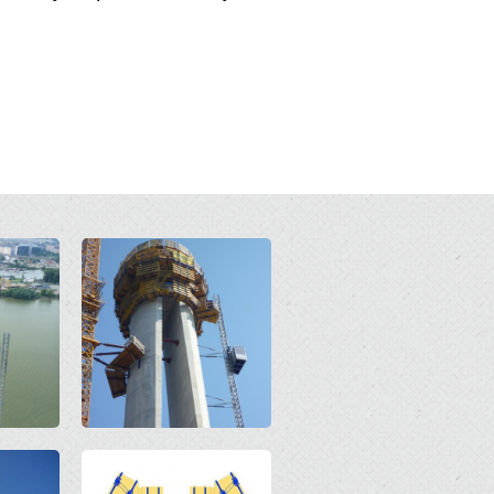
Open
Open