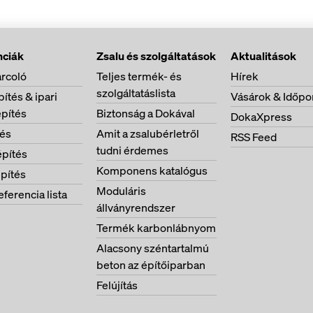
nciák
Zsalu és szolgáltatások
Aktualitások
rcoló
Teljes termék- és
Hírek
szolgáltatáslista
ítés & ipari
Vásárok & Időpo
pítés
Biztonság a Dokával
DokaXpress
tés
Amit a zsalubérletről
RSS Feed
tudni érdemes
pítés
Komponens katalógus
pítés
Moduláris
eferencia lista
állványrendszer
Termék karbonlábnyom
Alacsony széntartalmú
beton az építőiparban
Felújítás