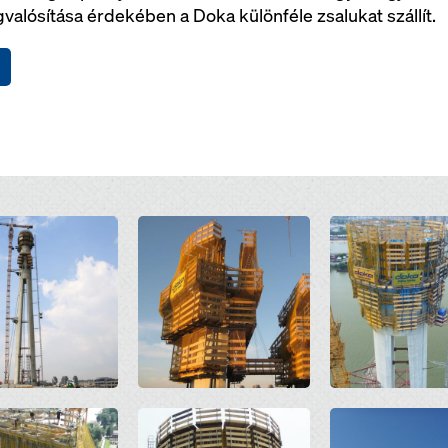
lósítása érdekében a Doka különféle zsalukat szállít.
Open
Open
Open
Open