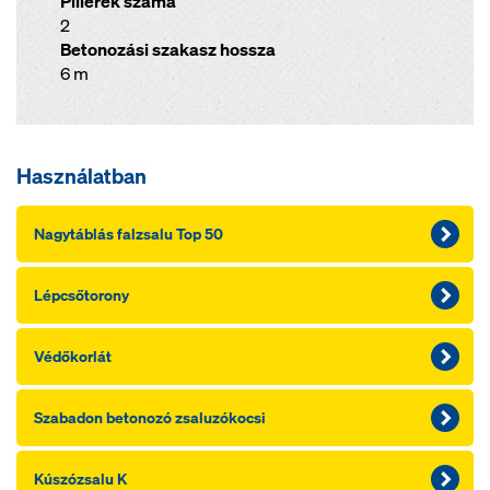
Pillérek száma
2
Betonozási szakasz hossza
6 m
Használatban
Nagytáblás falzsalu Top 50
Lépcsőtorony
Védőkorlát
Szabadon betonozó zsaluzókocsi
Kúszózsalu K