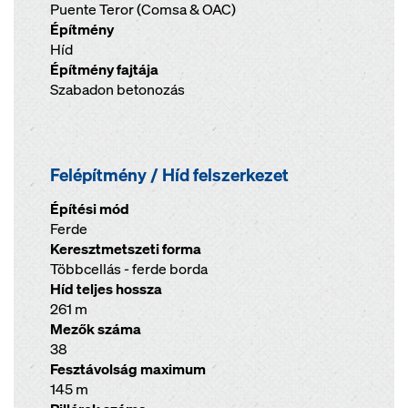
Puente Teror (Comsa & OAC)
Építmény
Híd
Építmény fajtája
Szabadon betonozás
Felépítmény / Híd felszerkezet
Építési mód
Ferde
Keresztmetszeti forma
Többcellás - ferde borda
Híd teljes hossza
261 m
Mezők száma
38
Fesztávolság maximum
145 m