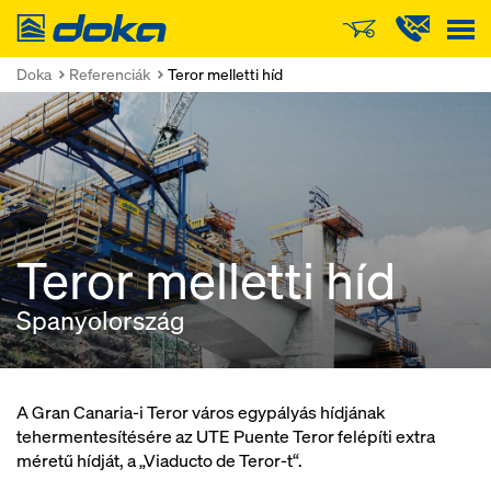
Doka
Doka
Referenciák
Teror melletti híd
Teror melletti híd
Spanyolország
A Gran Canaria-i Teror város egypályás hídjának
tehermentesítésére az UTE Puente Teror felépíti extra
méretű hídját, a „Viaducto de Teror-t“.