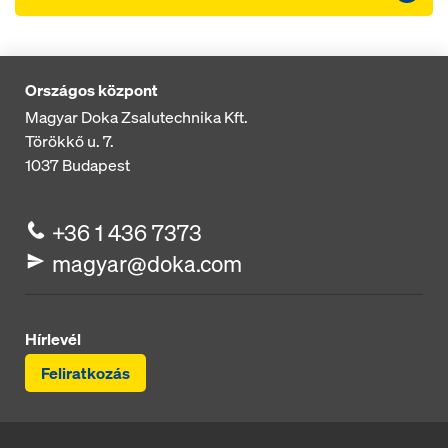
Országos központ
Magyar Doka Zsalutechnika Kft.
Törökkő u. 7.
1037
Budapest
+36 1 436 7373
magyar@doka.com
Hírlevél
Feliratkozás