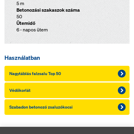
5 m
Betonozási szakaszok száma
50
Ütemidő
6 - napos ütem
Használatban
Nagytáblás falzsalu Top 50
Védőkorlát
Szabadon betonozó zsaluzókocsi