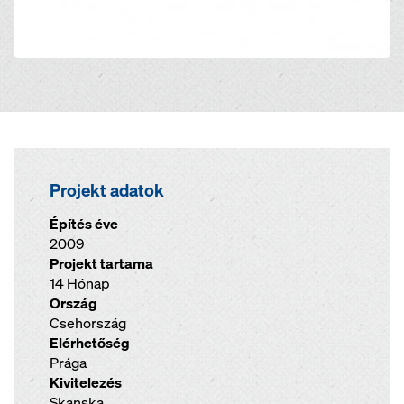
Projekt adatok
Építés éve
2009
Projekt tartama
14 Hónap
Ország
Csehország
Elérhetőség
Prága
Kivitelezés
Skanska