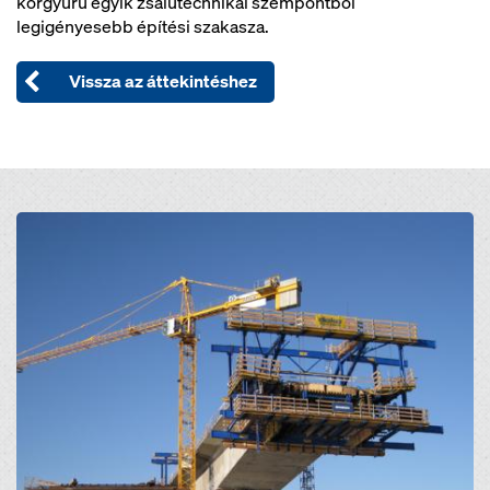
körgyűrű egyik zsalutechnikai szempontból
legigényesebb építési szakasza.
Vissza az áttekintéshez
Open