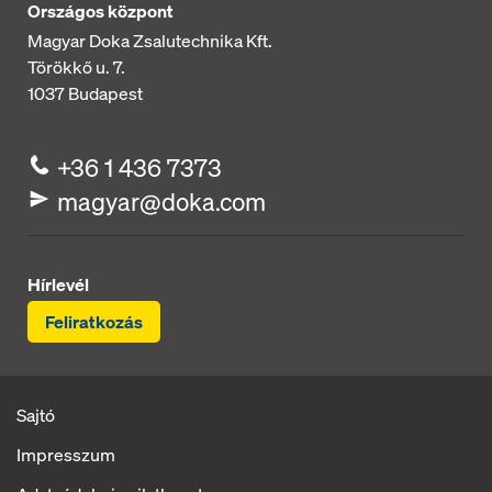
Országos központ
Magyar Doka Zsalutechnika Kft.
Törökkő u. 7.
1037
Budapest
+36 1 436 7373
magyar@doka.com
Hírlevél
Feliratkozás
Sajtó
Impresszum