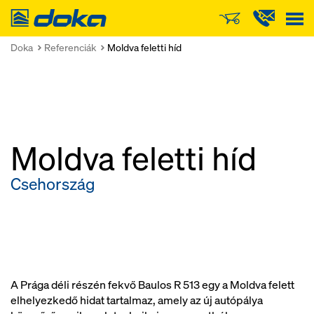
Doka
Doka
Referenciák
Moldva feletti híd
Moldva feletti híd
Csehország
A Prága déli részén fekvő Baulos R 513 egy a Moldva felett
elhelyezkedő hidat tartalmaz, amely az új autópálya