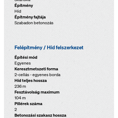
Építmény
Híd
Építmény fajtája
Szabadon betonozás
Felépítmény / Híd felszerkezet
Építési mód
Egyenes
Keresztmetszeti forma
2-cellás - egyenes borda
Híd teljes hossza
236 m
Fesztávolság maximum
104 m
Pillérek száma
2
Betonozási szakasz hossza