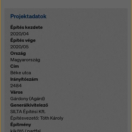
Projektadatok
Építés kezdete
2020/04
Építés vége
2020/05
Ország
Magyarország
Cím
Béke utca
Irányítószám
2484
Város
Gárdony (Agárd)
Generálkivitelező
SILTA Építési Kft.
Építésvezető: Tóth Károly
Építmény
kikötő / partfal