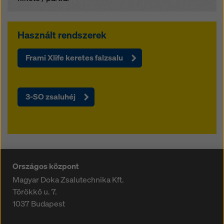
Használt rendszerek
Frami Xlife keretes falzsalu
3-SO zsaluhéj
Országos központ
Magyar Doka Zsalutechnika Kft.
Törökkő u. 7.
1037
Budapest