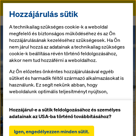
Doka
Hozzájárulás sütik
Doka
Agárdi Kikötőépítés
A technikailag szükséges cookie-k a weboldal
megfelelő és biztonságos működéséhez és az Ön
hozzájárulásának kezeléséhez szükségesek. Ha Ön
nem járul hozzá az adatainak a technikailag szükséges
cookie-k beállítása révén történő feldolgozásához,
akkor nem tud hozzáférni a weboldalhoz.
Az Ön előzetes önkéntes hozzájárulásával egyéb
sütiket és harmadik féltől származó alkalmazásokat is
használunk. Ez segít nekünk abban, hogy
weboldalunk optimális teljesítményt nyújtson,
különösen
a weboldalunk funkcionalitásának folyamatos
Hozzájárul-e a sütik feldolgozásához és személyes
javítása (funkcionális és statisztikai sütik),
adatainak az USA-ba történő továbbításához?
a Doka webáruház használata során a vásárlási
folyamat zökkenőmentes lebonyolításának
Igen, engedélyezzen minden sütit.