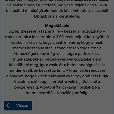
hozzáférhetnek, és hogy ez ellen nincs hatékony
valósítson meg a kivitelező, melyet rutinjának és a Doka
jogorvoslati lehetőség. A „Visszautasítás” gombra
biztosított minőségű elemeinek köszönhetően a használt
kattintva, vagy a weboldal alján található cookie-
táblákból is sikerül elérni.
beállításokra kattintva és a megfelelő jelölőnégyzetek
segítségével a
cookie-beállítások
módosításával
Megoldások:
elutasíthatja a hozzájárulást igénylő összes cookie-t. A
Az építkezésen a Frami Xlife – kézzel is mozgatható –
weboldal alján található
cookie-beállítások
ra kattintva
rendszerünk a főszereplő, a 3 SO zsaluhéjunkkal együtt. A
bármikor visszavonhatja hozzájárulását a jövőre nézve
fotókon is látszik, hogy annak ellenére, hogy a héjak
és indoklás nélkül.
számos használat után is tökéletesen teljesítenek.
Nehézséget okoz még az is, hogy a partszakasz
További információkat a cookie-król
Adatvédelmi
munkagépekkel, betonkeverővel egyáltalán nem
szabályzatunkban
talál. Lehetőséget biztosítunk
közelíthető meg, így a zsalu és a beton bedolgozása is
Önnek a cookie-k kiválasztására is (speciális cookie-
minden esetben kézzel történt. A Frami Xlife rendszer
beállítások).
előnye az, hogy a kisebb táblákat akár egy ember is tudja
kezelni a szükséges területre való eljuttatástól a
beszerelésig. A betont ‘talicskával’ hordták be a
betonkeverőtől a készülő partfalig.
Vissza