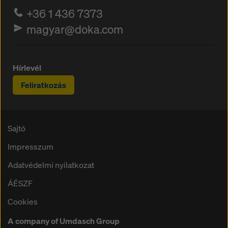
+36 1 436 7373
magyar@doka.com
Hírlevél
Feliratkozás
Sajtó
Impresszum
Adatvédelmi nyilatkozat
ÁÉSZF
Cookies
A company of Umdasch Group