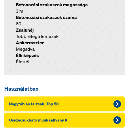
Betonozási szakaszok magassága
3 m
Betonozási szakaszok száma
60
Zsaluhéj
Többrétegű lemezek
Ankerraszter
Megadva
Élkiképzés
Éles él
Használatban
Nagytáblás falzsalu Top 50
Összecsukható munkaállvány K