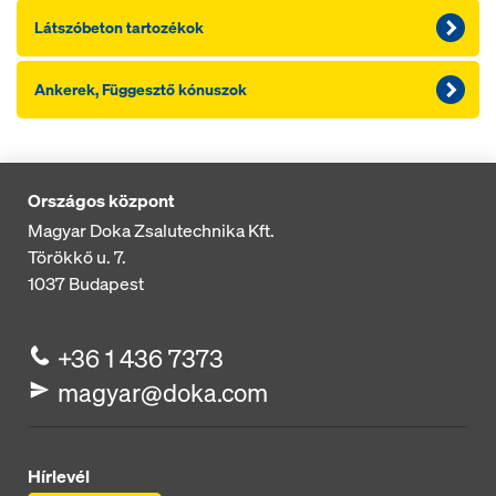
Látszóbeton tartozékok
Ankerek, Függesztő kónuszok
Országos központ
Magyar Doka Zsalutechnika Kft.
Törökkő u. 7.
1037
Budapest
+36 1 436 7373
magyar@doka.com
Hírlevél