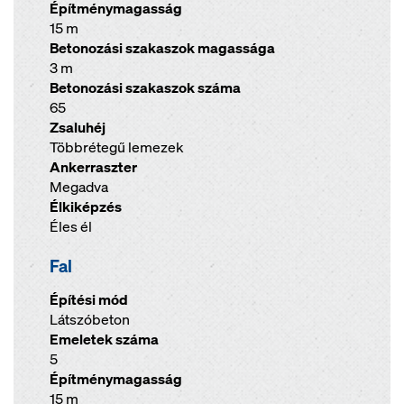
Építménymagasság
15 m
Betonozási szakaszok magassága
3 m
Betonozási szakaszok száma
65
Zsaluhéj
Többrétegű lemezek
Ankerraszter
Megadva
Élkiképzés
Éles él
Fal
Építési mód
Látszóbeton
Emeletek száma
5
Építménymagasság
15 m