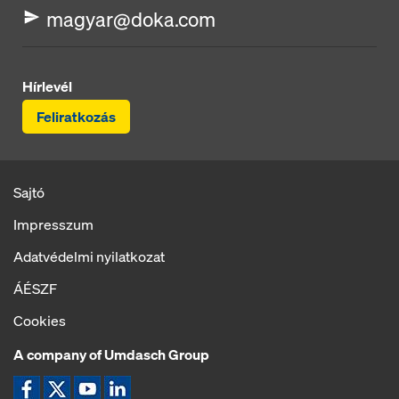
magyar@doka.com
Hírlevél
Feliratkozás
Sajtó
Impresszum
Adatvédelmi nyilatkozat
ÁÉSZF
Cookies
A company of Umdasch Group
Ikon Facebook
Ikon X
Ikon YouTube
Ikon LinkedIn