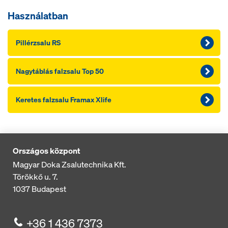
Használatban
Pillérzsalu RS
Nagytáblás falzsalu Top 50
Keretes falzsalu Framax Xlife
Országos központ
Magyar Doka Zsalutechnika Kft.
Törökkő u. 7.
1037
Budapest
+36 1 436 7373