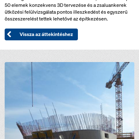
50 elemek konzekvens 3D tervezése és a zsaluankerek
ütközési felülvizsgálata pontos illeszkedést és egyszerű
összeszerelést tettek lehetővé az építkezésen.
Vissza az áttekintéshez
Open