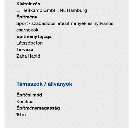
Kivitelezés
E. Heitkamp GmbH, NL Hamburg
Építmény
Sport - szabadidős létesítmények és nyilvános
csarnokok
Építmény fajtája
Látszóbeton
Tervező
Zaha Hadid
Támaszok / állványok
Építési mód
Kónikus
Építménymagasság
16 m