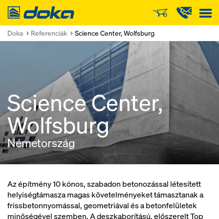
Doka
Doka
Referenciák
Science Center, Wolfsburg
Science Center,
Wolfsburg
Németország
Az építmény 10 kónos, szabadon betonozással létesített
helyiségtámasza magas követelményeket támasztanak a
frissbetonnyomással, geometriával és a betonfelületek
minőségével szemben. A deszkaborítású, előszerelt Top