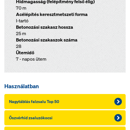
Hídmagasság (felépítmény felső élig)
70 m
Acélépítés keresztmetszeti forma
I-tartó
Betonozási szakasz hossza
25 m
Betonozási szakaszok száma
28
Ütemidő
7 - napos ütem
Használatban
Nagytáblás falzsalu Top 50
Öszvérhíd zsaluzókocsi