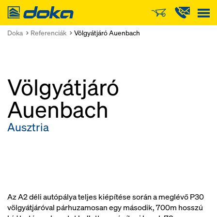
Doka
Doka
Referenciák
Völgyátjáró Auenbach
Völgyátjáró
Auenbach
Ausztria
Az A2 déli autópálya teljes kiépítése során a meglévő P30
völgyátjáróval párhuzamosan egy második, 700m hosszú