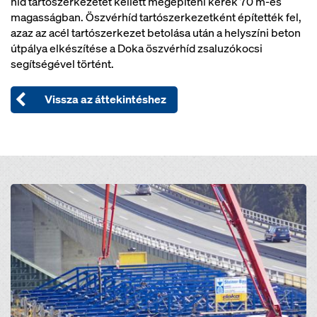
híd tartószerkezetet kellett megépíteni kerek 70 m-es
magasságban. Öszvérhíd tartószerkezetként építették fel,
azaz az acél tartószerkezet betolása után a helyszíni beton
útpálya elkészítése a Doka öszvérhíd zsaluzókocsi
segítségével történt.
Vissza az áttekintéshez
Open