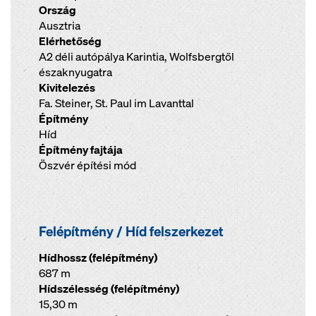
Ország
Ausztria
Elérhetőség
A2 déli autópálya Karintia, Wolfsbergtől
északnyugatra
Kivitelezés
Fa. Steiner, St. Paul im Lavanttal
Építmény
Híd
Építmény fajtája
Öszvér építési mód
Felépítmény / Híd felszerkezet
Hídhossz (felépítmény)
687 m
Hídszélesség (felépítmény)
15,30 m