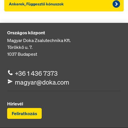
Ankerek, Függesztő kónuszok
Országos központ
Magyar Doka Zsalutechnika Kft.
Törökkő u. 7.
1037
Budapest
+36 1 436 7373
magyar@doka.com
Hírlevél
Feliratkozás