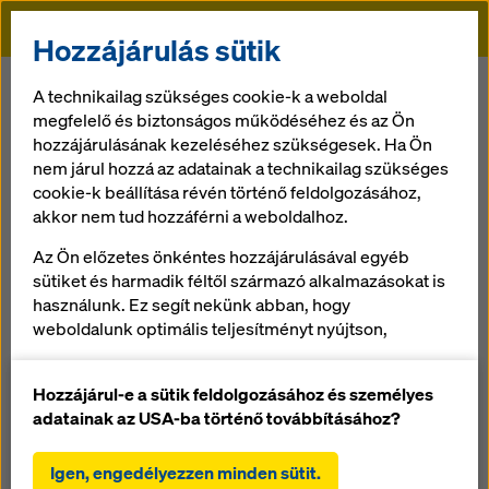
Doka
Hozzájárulás sütik
Doka
Referenciák
VOST értékesítési- és pénzügyi központ
A technikailag szükséges cookie-k a weboldal
megfelelő és biztonságos működéséhez és az Ön
hozzájárulásának kezeléséhez szükségesek. Ha Ön
VOST értékesítési-
nem járul hozzá az adatainak a technikailag szükséges
cookie-k beállítása révén történő feldolgozásához,
és pénzügyi
akkor nem tud hozzáférni a weboldalhoz.
Az Ön előzetes önkéntes hozzájárulásával egyéb
központ
sütiket és harmadik féltől származó alkalmazásokat is
használunk. Ez segít nekünk abban, hogy
Ausztria
weboldalunk optimális teljesítményt nyújtson,
különösen
a weboldalunk funkcionalitásának folyamatos
Hozzájárul-e a sütik feldolgozásához és személyes
javítása (funkcionális és statisztikai sütik),
adatainak az USA-ba történő továbbításához?
a Doka webáruház használata során a vásárlási
folyamat zökkenőmentes lebonyolításának
Igen, engedélyezzen minden sütit.
A konszern nagymértékű bővülése miatt szükségessé vált