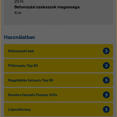
23 m
Betonozási szakaszok magassága
4 m
Használatban
Kitámasztó bak
Pillérzsalu Top 50
Nagytáblás falzsalu Top 50
Keretes falzsalu Framax Xlife
Lépcsőtorony