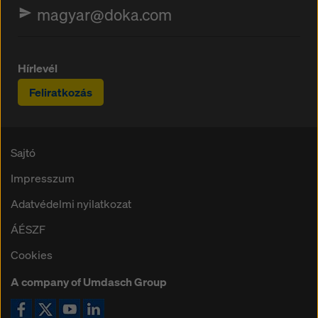
magyar@doka.com
Hírlevél
Feliratkozás
Sajtó
Impresszum
Adatvédelmi nyilatkozat
ÁÉSZF
Cookies
A company of Umdasch Group
Ikon Facebook
Ikon X
Ikon YouTube
Ikon LinkedIn