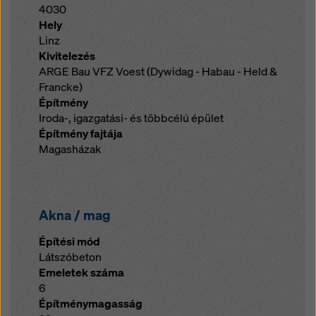
4030
Hely
Linz
Kivitelezés
ARGE Bau VFZ Voest (Dywidag - Habau - Held &
Francke)
Építmény
Iroda-, igazgatási- és többcélú épület
Építmény fajtája
Magasházak
Akna / mag
Építési mód
Látszóbeton
Emeletek száma
6
Építménymagasság