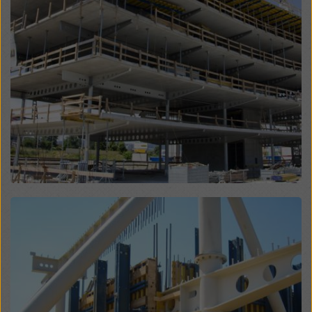
hozzáférhetnek, és hogy ez ellen nincs hatékony
jogorvoslati lehetőség. A „Visszautasítás” gombra
kattintva, vagy a weboldal alján található cookie-
beállításokra kattintva és a megfelelő jelölőnégyzetek
segítségével a
cookie-beállítások
módosításával
elutasíthatja a hozzájárulást igénylő összes cookie-t. A
weboldal alján található
cookie-beállítások
ra kattintva
bármikor visszavonhatja hozzájárulását a jövőre nézve
és indoklás nélkül.
További információkat a cookie-król
Adatvédelmi
szabályzatunkban
talál. Lehetőséget biztosítunk
Önnek a cookie-k kiválasztására is (speciális cookie-
beállítások).
Open