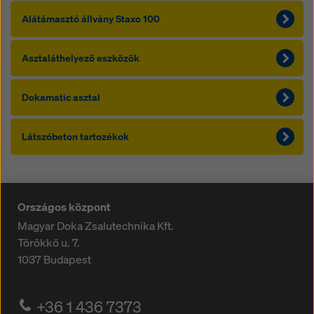
Alátámasztó állvány Staxo 100
Asztaláthelyező eszközök
Dokamatic asztal
Látszóbeton tartozékok
Országos központ
Magyar Doka Zsalutechnika Kft.
Törökkő u. 7.
1037
Budapest
+36 1 436 7373