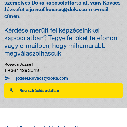
személyes Doka kapcsolattartóját, vagy Kovács
Józsefet a jozsef.kovacs@doka.com e-mail
címen.
Kérdése merült fel képzéseinkkel
kapcsolatban? Tegye fel őket telefonon
vagy e-mailben, hogy mihamarabb
megválaszolhassuk:
Kovács József
T +36 1 439 2049
jozsef.kovacs@doka.com
Regisztrációs adatlap