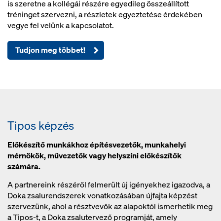
is szeretne a kollégái részére egyedileg összeállított
tréninget szervezni, a részletek egyeztetése érdekében
vegye fel velünk a kapcsolatot.
Tudjon meg többet!
Tipos képzés
Előkészítő munkákhoz építésvezetők, munkahelyi
mérnökök, művezetők vagy helyszíni előkészítők
számára.
A partnereink részéről felmerült új igényekhez igazodva, a
Doka zsalurendszerek vonatkozásában újfajta képzést
szervezünk, ahol a résztvevők az alapoktól ismerhetik meg
a Tipos-t, a Doka zsalutervező programját, amely