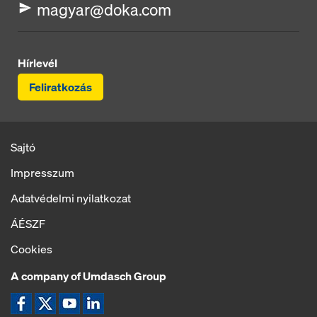
magyar@doka.com
Hírlevél
Feliratkozás
Sajtó
Impresszum
Adatvédelmi nyilatkozat
ÁÉSZF
Cookies
A company of Umdasch Group
Ikon Facebook
Ikon X
Ikon YouTube
Ikon LinkedIn