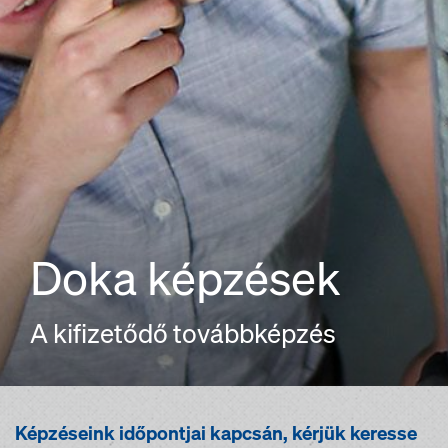
Doka képzések
A kifizetődő továbbképzés
Képzéseink időpontjai kapcsán, kérjük keresse