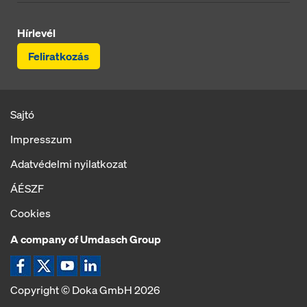
Hírlevél
Feliratkozás
Sajtó
Impresszum
Adatvédelmi nyilatkozat
ÁÉSZF
Cookies
A company of Umdasch Group
Ikon Facebook
Ikon X
Ikon YouTube
Ikon LinkedIn
Copyright © Doka GmbH 2026