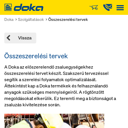
Doka
Doka
Szolgáltatások
Összeszerelési tervek
Vissza
Összeszerelési tervek
A Doka az előszerelendő zsaluegységekhez
összeszerelési tervet készít. Szakszerű tervezéssel
segítik a szerelési folyamatok optimalizálását.
Áttekintést kap a Doka termékek és felhasználandó
anyagok szükséges mennyiségeiről. A rögtönzött
megoldásokat elkerülik. Ez teremti meg a biztonságot a
zsaluzás kivitelezése során.