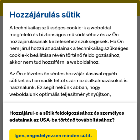
Doka
Hozzájárulás sütik
Doka
Szolgáltatások
Betanító szakember
A technikailag szükséges cookie-k a weboldal
megfelelő és biztonságos működéséhez és az Ön
hozzájárulásának kezeléséhez szükségesek. Ha Ön
Vissza az áttekintéshez
nem járul hozzá az adatainak a technikailag szükséges
cookie-k beállítása révén történő feldolgozásához,
Betanító szakember
akkor nem tud hozzáférni a weboldalhoz.
A Doka betanító szakember olyan speciálisan képzett,
Az Ön előzetes önkéntes hozzájárulásával egyéb
gyakorlattal rendelkező helyszíni szakember, aki
sütiket és harmadik féltől származó alkalmazásokat is
elmagyarázza, hogyan kell a zsaluzatot hatékonyan és
használunk. Ez segít nekünk abban, hogy
biztonságosan használni - kezdve az eszközök
weboldalunk optimális teljesítményt nyújtson,
alkalmazását célzó betanítástól a folyamatos
különösen
munkafelügyelet mellett, a kollégák részére igazolt
a weboldalunk funkcionalitásának folyamatos
Hozzájárul-e a sütik feldolgozásához és személyes
betanításig.
javítása (funkcionális és statisztikai sütik),
adatainak az USA-ba történő továbbításához?
a Doka webáruház használata során a vásárlási
folyamat zökkenőmentes lebonyolításának
Igen, engedélyezzen minden sütit.