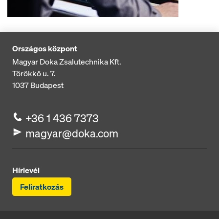
Országos központ
Magyar Doka Zsalutechnika Kft.
Törökkő u. 7.
1037
Budapest
+36 1 436 7373
magyar@doka.com
Hírlevél
Feliratkozás