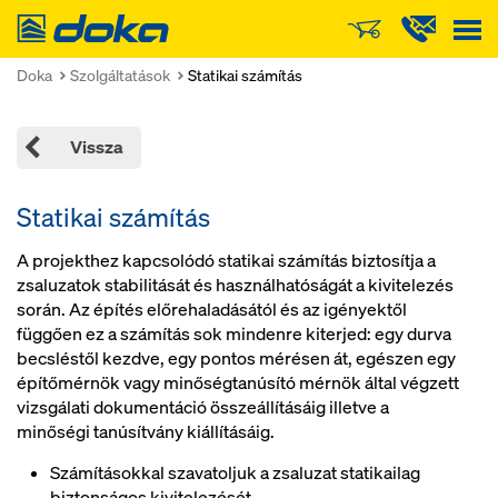
Doka
Doka
Szolgáltatások
Statikai számítás
Vissza
Statikai számítás
A projekthez kapcsolódó statikai számítás biztosítja a
zsaluzatok stabilitását és használhatóságát a kivitelezés
során. Az építés előrehaladásától és az igényektől
függően ez a számítás sok mindenre kiterjed: egy durva
becsléstől kezdve, egy pontos mérésen át, egészen egy
építőmérnök vagy minőségtanúsító mérnök által végzett
vizsgálati dokumentáció összeállításáig illetve a
minőségi tanúsítvány kiállításáig.
Számításokkal szavatoljuk a zsaluzat statikailag
biztonságos kivitelezését