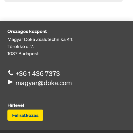
Országos központ
Magyar Doka Zsalutechnika Kft.
Törökkő u. 7.
1037
Budapest
+36 1 436 7373
magyar@doka.com
Hírlevél
Feliratkozás