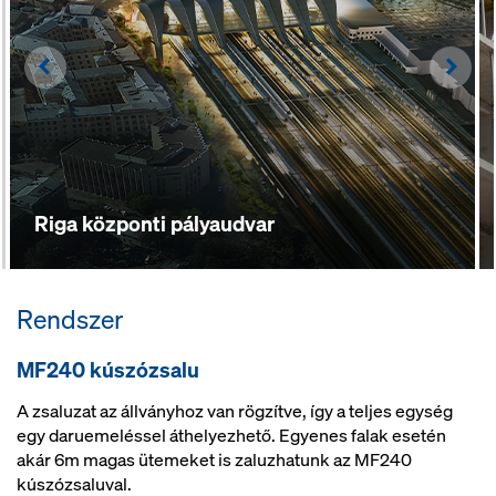
Left
Righ
Riga központi pályaudvar
Rendszer
MF240 kúszózsalu
A zsaluzat az állványhoz van rögzítve, így a teljes egység
egy daruemeléssel áthelyezhető. Egyenes falak esetén
akár 6m magas ütemeket is zaluzhatunk az MF240
kúszózsaluval.