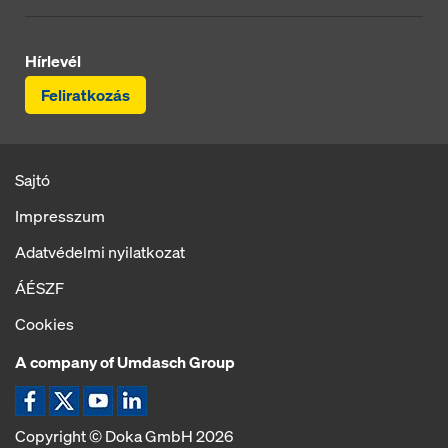
Hírlevél
Feliratkozás
Sajtó
Impresszum
Adatvédelmi nyilatkozat
ÁÉSZF
Cookies
A company of Umdasch Group
Ikon Facebook
Ikon X
Ikon YouTube
Ikon LinkedIn
Copyright © Doka GmbH 2026