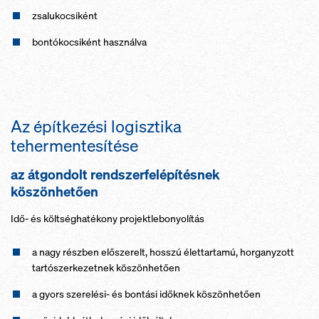
zsalukocsiként
bontókocsiként használva
Az építkezési logisztika
tehermentesítése
az átgondolt rendszerfelépítésnek
köszönhetően
Idő- és költséghatékony projektlebonyolítás
a nagy részben előszerelt, hosszú élettartamú, horganyzott
tartószerkezetnek köszönhetően
a gyors szerelési- és bontási időknek köszönhetően