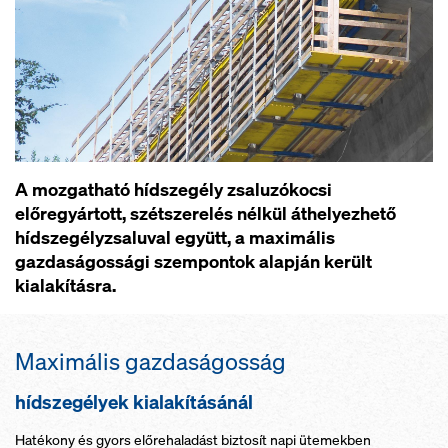
A mozgatható hídszegély zsaluzókocsi
előregyártott, szétszerelés nélkül áthelyezhető
hídszegélyzsaluval együtt, a maximális
gazdaságossági szempontok alapján került
kialakításra.
Maximális gazdaságosság
hídszegélyek kialakításánál
Hatékony és gyors előrehaladást biztosít napi ütemekben