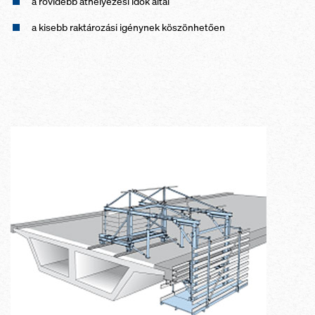
a rövidebb áthelyezési idők által
a kisebb raktározási igénynek köszönhetően