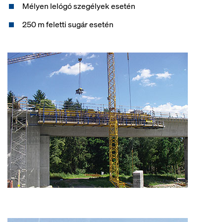
Mélyen lelógó szegélyek esetén
250 m feletti sugár esetén