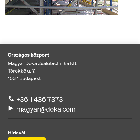
Országos központ
Magyar Doka Zsalutechnika Kft.
Törökkő u. 7.
1037
Budapest
+36 1 436 7373
magyar@doka.com
Hírlevél