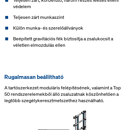
Teljesen zárt, körbefutó, három részes leesés elleni
védelem
Teljesen zárt munkaszint
Külön munka- és szerelőállványok
Beépített gravitációs fék biztosítja a zsalukocsit a
véletlen elmozdulás ellen
Rugalmasan beállítható
A tartószerkezet moduláris felépítésének, valamint a Top
50 rendszerelemekből álló zsaluzatnak köszönhetően a
legtöbb szegélykeresztmetszethez használható.