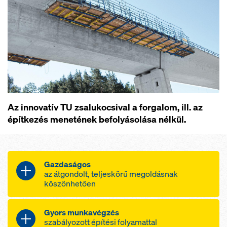
Az innovatív TU zsalukocsival a forgalom, ill. az
építkezés menetének befolyásolása nélkül.
Gazdaságos
az átgondolt, teljeskörű megoldásnak
köszönhetően
Garantáltan hatékony zsaluzási munka
Gyors munkavégzés
a teljes egészében bérelhető,
szabályozott építési folyamattal