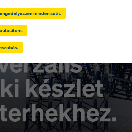
en cookie engedélyezése (beleértve az amerikai szolgáltatókat 
kattintva Ön hozzájárul az összes cookie telepítéséhez és
 engedélyezzen minden sütit.
atához. A 'Hozzájárulok a kiválasztotthoz' gombra kattintva Ön
rul a jelölőnégyzetekkel kiválasztott cookie-khoz. Ez az adatok
k országokba, például az USA-ba történő továbbításával is járha
autasítom.
 kiválasztott beállítások olyan szolgáltatókat is tartalmaznak, a
armadik országokba továbbítanak adatokat, ahol nincs a GDPR 4
eszabás.
zerinti megfelelőségi határozat és a GDPR 46. cikke szerinti meg
verzális
k, az Ön hozzájárulása erre is kiterjed. Fennállhat annak a kocká
 Ön ily módon továbbított adataihoz az ilyen harmadik országok
i ellenőrzési és felügyeleti céllal hozzáférhetnek, és hogy ez el
atékony jogorvoslati lehetőség. A „Visszautasítás” gombra kattin
i készlet
eboldal alján található cookie-beállításokra kattintva és a megfe
égyzetek segítségével a
cookie-beállítások
módosításával elutas
árulást igénylő összes cookie-t. A weboldal alján található
cooki
terhekhez.
ások
ra kattintva bármikor visszavonhatja hozzájárulását a jövőre
lás nélkül.
 információkat a cookie-król
Adatvédelmi szabályzatunkban
talá
éget biztosítunk Önnek a cookie-k kiválasztására is (speciális 
sok).