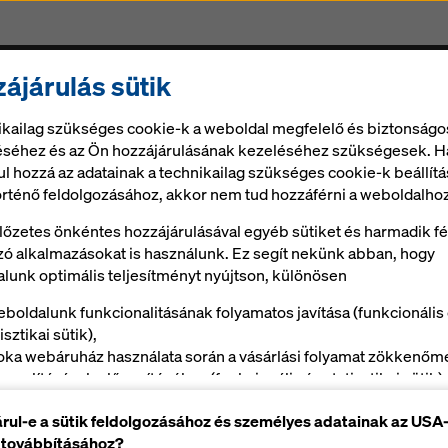
ájárulás sütik
Zsalu és szolgáltatások
Állvány
Digitális megold
ikailag szükséges cookie-k a weboldal megfelelő és biztonságo
éhez és az Ön hozzájárulásának kezeléséhez szükségesek. H
ul hozzá az adatainak a technikailag szükséges cookie-k beállítá
örténő feldolgozásához, akkor nem tud hozzáférni a weboldalhoz
lőzetes önkéntes hozzájárulásával egyéb sütiket és harmadik fé
ó alkalmazásokat is használunk. Ez segít nekünk abban, hogy
lunk optimális teljesítményt nyújtson, különösen
eboldalunk funkcionalitásának folyamatos javítása (funkcionális
ojektekhez – egyszerű, mint a Lego!
isztikai sütik),
oka webáruház használata során a vásárlási folyamat zökkenőm
onyolításának elősegítéséhez (funkcionális és statisztikai sütik),
Használati útmutatók,
Ön, mint felhasználó megfelelő reklámokkal való kiszolgálásáho
dokumentumok és videók
rul-e a sütik feldolgozásához és személyes adatainak az USA
onyos platformokon (marketing cookie-k).
 továbbításához?