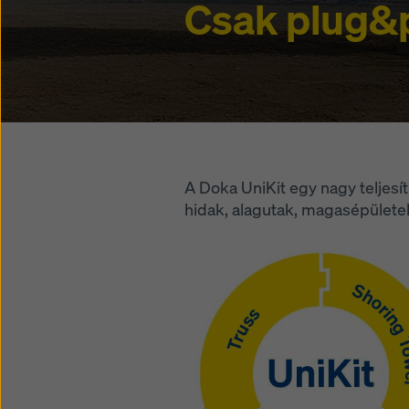
Csak plug&p
A Doka UniKit egy nagy teljesí
hidak, alagutak, magasépületek