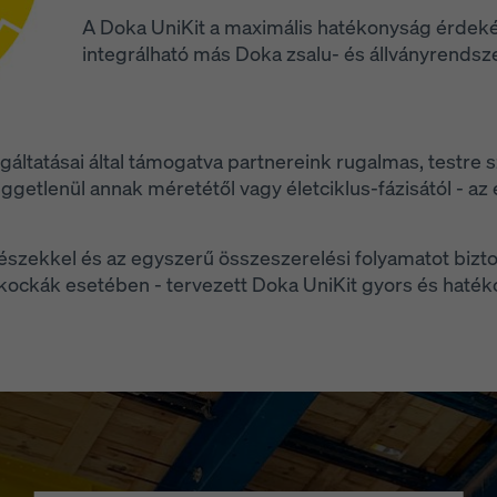
A Doka UniKit a maximális hatékonyság érd
integrálható más Doka zsalu- és állványrendsz
gáltatásai által támogatva partnereink rugalmas, testr
getlenül annak méretétől vagy életciklus-fázisától - az ép
szekkel és az egyszerű összeszerelési folyamatot biztos
kkockák esetében - tervezett Doka UniKit gyors és hatéko