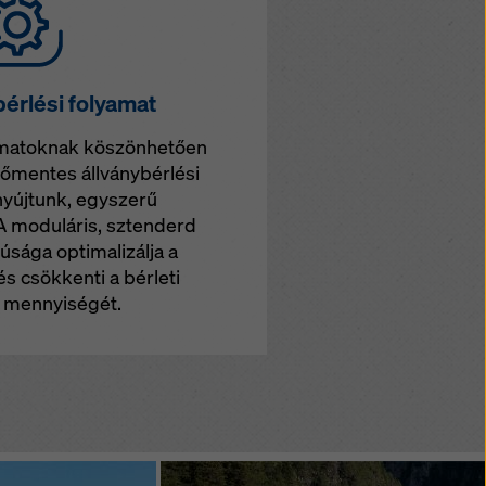
érlési folyamat
amatoknak köszönhetően
nőmentes állványbérlési
nyújtunk, egyszerű
. A moduláris, sztenderd
sága optimalizálja a
és csökkenti a bérleti
 mennyiségét.