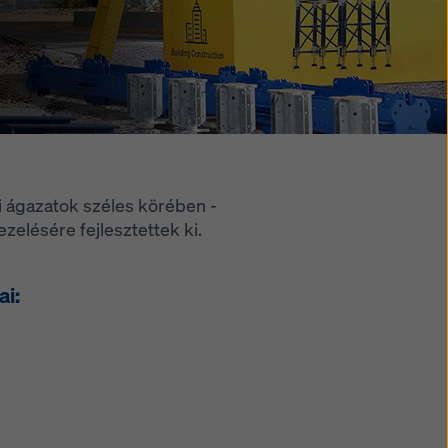
i ágazatok széles körében -
zelésére fejlesztettek ki.
ai: