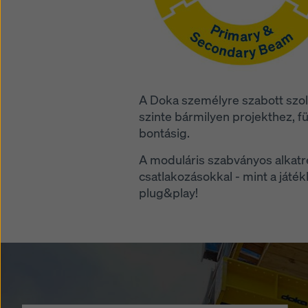
A Doka személyre szabott szol
szinte bármilyen projekthez, füg
bontásig.
A moduláris szabványos alkatré
csatlakozásokkal - mint a játé
plug&play!