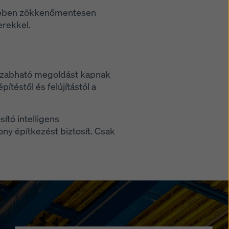
ekében zökkenőmentesen
erekkel.
e szabható megoldást kapnak
ítéstől és felújítástól a
ító intelligens
ny építkezést biztosít. Csak