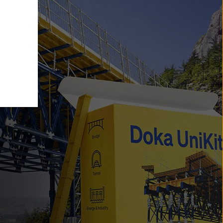
is)”
t. Ha az
melyek
5.
felelő
zata,
len
tva,
lelő
íthatja
e-
 nézve
l.
cookie-