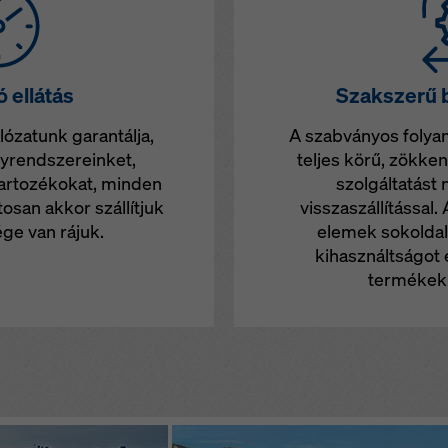
 ellátás
Szakszerű b
lózatunk garantálja,
A szabványos foly
nyrendszereinket,
teljes körű, zökke
tartozékokat, minden
szolgáltatást 
osan akkor szállítjuk
visszaszállítással
ge van rájuk.
elemek sokoldalú
kihasználtságot 
termékek