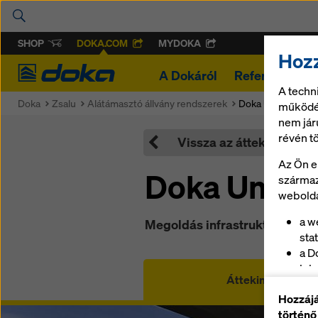
SHOP
DOKA.COM
MYDOKA
Hozz
Doka
A Dokáról
Referenciák
A techn
Doka
Zsalu
Alátámasztó állvány rendszerek
Doka UniKit
működés
nem jár
révén t
Vissza az áttekintéshez
Az Ön e
Doka UniKit
származ
webolda
a w
Megoldás infrastrukturális pr
stat
a D
leb
Áttekintés
az 
Hozzájá
biz
történő