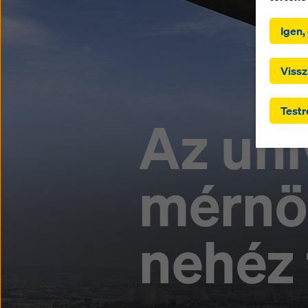
A „Mind
gombra 
Igen,
használ
hozzájá
harmadi
Vissz
Ön által
olyan h
Testr
cikke s
Az uni
garanciá
hogy az
hatósága
nincs h
mérnök
vagy a w
jelölőn
a hozzáj
nehéz 
beállít
és indok
További
Lehetős
beállítá