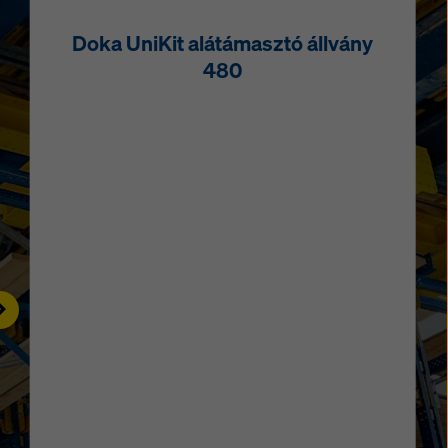
Doka UniKit alátámasztó állvány
480
ight