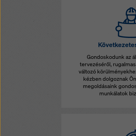
Következetes
Gondoskodunk az áll
tervezéséről, rugalma
változó körülményekhez
kézben dolgoznak Ön
megoldásaink gondos
munkálatok biz