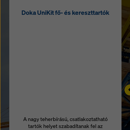
Doka UniKit fő- és kereszttartók
L
A nagy teherbírású, csatlakoztatható
tartók helyet szabadítanak fel az