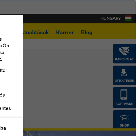
HUNGARY
ások
Aktualitások
Karrier
Blog
s
a Ön
sa
.
KAPCSOLAT
ltől
LETÖLTÉSEK
 és
SOFTWARE
entes
z
SHOP
-ba