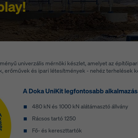
lay!
tményű univerzális mérnöki készlet, amelyet az építőipar
, erőművek és ipari létesítmények - nehéz terhelések ke
A Doka UniKit legfontosabb alkalmazás
480 kN és 1000 kN alátámasztó állvány
Rácsos tartó 1250
Fő- és kereszttartók