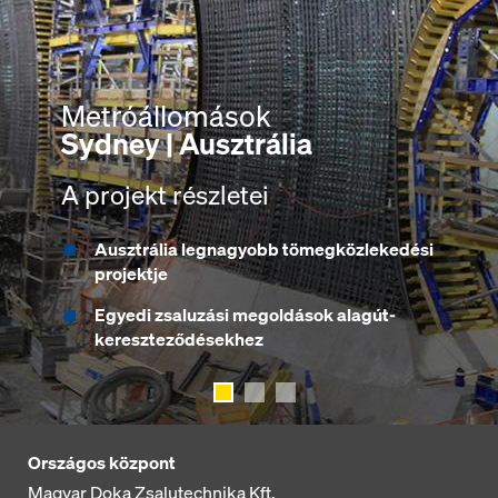
Bányászati építési módszer
Nyitott munkagödör
Oakwood állomás | Toronto,
Stockholm-elkerülőút |
Kanada
Svédország
Metróállomások
Sydney | Ausztrália
A projekt részletei
A projekt részletei
A projekt részletei
Három földalatti metrómegálló
Svédország legnagyobb alagút- és
autópálya-építési projektje
Ausztrália legnagyobb tömegközlekedési
Helymegtakarítás a Doka által előszerelt
projektje
elemekkel
18 km alagutat magába foglaló 21 km
hosszú szakasz
Egyedi zsaluzási megoldások alagút-
A keresztmetszethez garantáltan
kereszteződésekhez
illeszkedő elemek
Doka zsaluzat 4 projektszakaszon
Országos központ
Magyar Doka Zsalutechnika Kft.