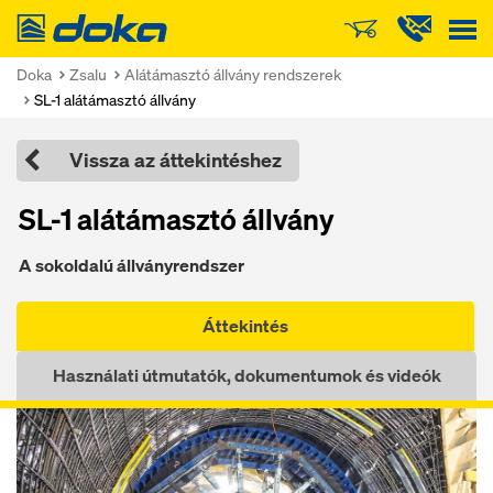
Doka
Doka
Zsalu
Alátámasztó állvány rendszerek
SL-1 alátámasztó állvány
Vissza az áttekintéshez
SL-1 alátámasztó állvány
A sokoldalú állványrendszer
Áttekintés
Használati útmutatók, dokumentumok és videók