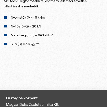
Az I tec 20 legfontosabb teljesítmény jellemzői egyetlen
pillantással felmérhetők
Nyomaték (M) = 9 kNm
Nyíróerő (Q) = 20 kN
Merevség (E x I) = 640 kNm²
Súly (G) = 5,6 kg/fm
Országos központ
Magyar Doka Zsalutechnika Kft.