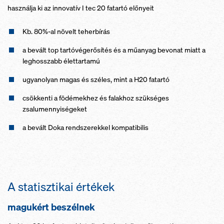
használja ki az innovatív I tec 20 fatartó előnyeit
Kb. 80%-al növelt teherbírás
a bevált top tartóvégerősítés és a műanyag bevonat miatt a
leghosszabb élettartamú
ugyanolyan magas és széles, mint a H20 fatartó
csökkenti a födémekhez és falakhoz szükséges
zsalumennyiségeket
a bevált Doka rendszerekkel kompatibilis
A statisztikai értékek
magukért beszélnek