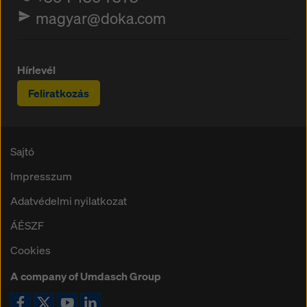
magyar@doka.com
Hírlevél
Feliratkozás
Sajtó
Impresszum
Adatvédelmi nyilatkozat
ÁÉSZF
Cookies
A company of Umdasch Group
Ikon Facebook
Ikon X
Ikon YouTube
Ikon LinkedIn