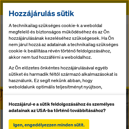
Doka
Hozzájárulás sütik
Doka
Zsalu
Zsalu rendszerelemek
Zsaluhéjak
A technikailag szükséges cookie-k a weboldal
megfelelő és biztonságos működéséhez és az Ön
Vissza az áttekintéshez
Áruház
hozzájárulásának kezeléséhez szükségesek. Ha Ön
nem járul hozzá az adatainak a technikailag szükséges
Háromrétegű zsaluhéjak
cookie-k beállítása révén történő feldolgozásához,
akkor nem tud hozzáférni a weboldalhoz.
Áttekintés
Az Ön előzetes önkéntes hozzájárulásával egyéb
sütiket és harmadik féltől származó alkalmazásokat is
Használati útmutatók, dokumentumok és videók
használunk. Ez segít nekünk abban, hogy
weboldalunk optimális teljesítményt nyújtson,
különösen
a weboldalunk funkcionalitásának folyamatos
Hozzájárul-e a sütik feldolgozásához és személyes
javítása (funkcionális és statisztikai sütik),
adatainak az USA-ba történő továbbításához?
a Doka webáruház használata során a vásárlási
folyamat zökkenőmentes lebonyolításának
Igen, engedélyezzen minden sütit.