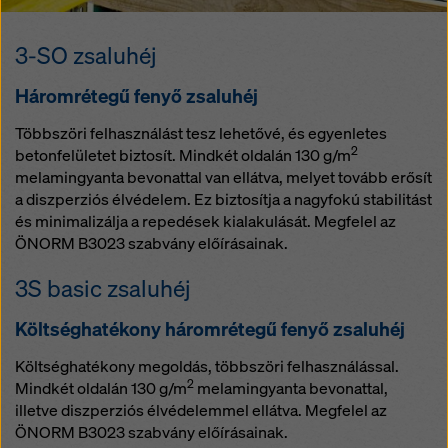
hozzáférhetnek, és hogy ez ellen nincs hatékony
jogorvoslati lehetőség. A „Visszautasítás” gombra
3-SO zsaluhéj
kattintva, vagy a weboldal alján található cookie-
beállításokra kattintva és a megfelelő jelölőnégyzetek
Háromrétegű fenyő zsaluhéj
segítségével a
cookie-beállítások
módosításával
elutasíthatja a hozzájárulást igénylő összes cookie-t. A
Többszöri felhasználást tesz lehetővé, és egyenletes
weboldal alján található
cookie-beállítások
ra kattintva
2
betonfelületet biztosít. Mindkét oldalán 130 g/m
bármikor visszavonhatja hozzájárulását a jövőre nézve
melamingyanta bevonattal van ellátva, melyet tovább erősít
és indoklás nélkül.
a diszperziós élvédelem. Ez biztosítja a nagyfokú stabilitást
További információkat a cookie-król
Adatvédelmi
és minimalizálja a repedések kialakulását. Megfelel az
szabályzatunkban
talál. Lehetőséget biztosítunk
ÖNORM B3023 szabvány előírásainak.
Önnek a cookie-k kiválasztására is (speciális cookie-
3S basic zsaluhéj
beállítások).
Költséghatékony háromrétegű fenyő zsaluhéj
Költséghatékony megoldás, többszöri felhasználással.
2
Mindkét oldalán 130 g/m
melamingyanta bevonattal,
illetve diszperziós élvédelemmel ellátva. Megfelel az
ÖNORM B3023 szabvány előírásainak.