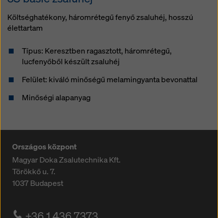
Költséghatékony, háromrétegű fenyő zsaluhéj, hosszú
élettartam
Típus: Keresztben ragasztott, háromrétegű,
lucfenyőből készült zsaluhéj
Felület: kiváló minőségű melamingyanta bevonattal
Minőségi alapanyag
Országos központ
Magyar Doka Zsalutechnika Kft.
Törökkő u. 7.
1037
Budapest
+36 1 436 7373