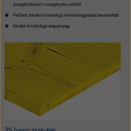
szegélyléccel / szegélyléc nélkül
Felület: kiváló minőségű melamingyanta bevonattal
Kiváló minőségű alapanyag
3S basic zsaluhéj